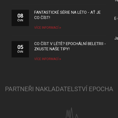
Te
FANTASTICKÉ SÉRIE NA LÉTO - AŤ JE
08
CO ČÍST!
E-
ČVN
VÍCE INFORMACÍ
Js
CO ČÍST V LÉTĚ? EPOCHÁLNÍ BELETRII -
05
ZKUSTE NAŠE TIPY!
ČVN
VÍCE INFORMACÍ
PARTNEŘI NAKLADATELSTVÍ EPOCHA