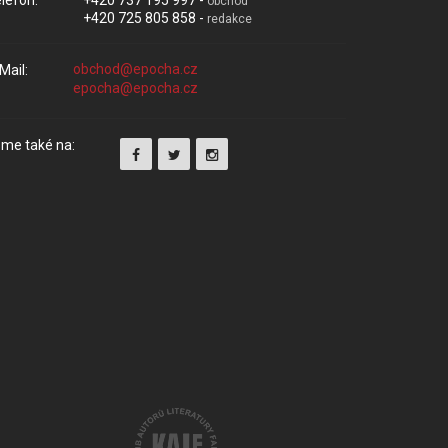
lefon:
+420 737 195 997 -
obchod
+420 725 805 858 -
redakce
Mail:
me také na: