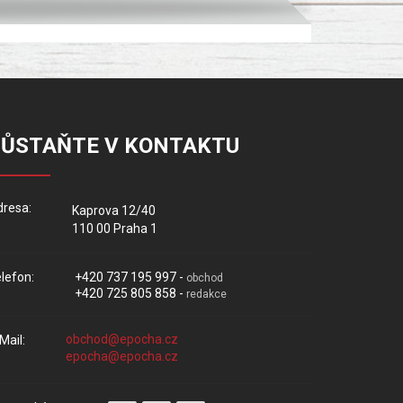
ZŮSTAŇTE V KONTAKTU
resa:
Kaprova 12/40
110 00 Praha 1
lefon:
+420 737 195 997 -
obchod
+420 725 805 858 -
redakce
Mail: