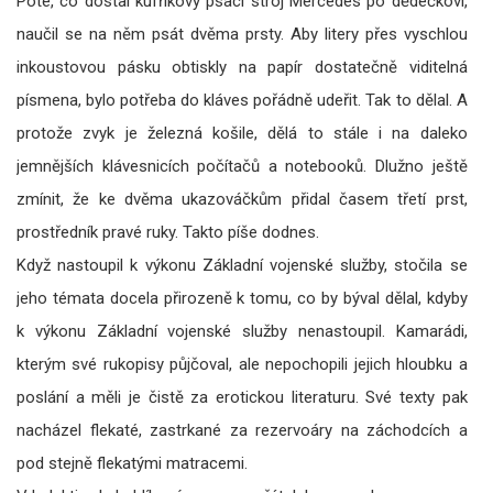
Poté, co dostal kufříkový psací stroj Mercedes po dědečkovi,
naučil se na něm psát dvěma prsty. Aby litery přes vyschlou
inkoustovou pásku obtiskly na papír dostatečně viditelná
písmena, bylo potřeba do kláves pořádně udeřit. Tak to dělal. A
protože zvyk je železná košile, dělá to stále i na daleko
jemnějších klávesnicích počítačů a notebooků. Dlužno ještě
zmínit, že ke dvěma ukazováčkům přidal časem třetí prst,
prostředník pravé ruky. Takto píše dodnes.
Když nastoupil k výkonu Základní vojenské služby, stočila se
jeho témata docela přirozeně k tomu, co by býval dělal, kdyby
k výkonu Základní vojenské služby nenastoupil. Kamarádi,
kterým své rukopisy půjčoval, ale nepochopili jejich hloubku a
poslání a měli je čistě za erotickou literaturu. Své texty pak
nacházel flekaté, zastrkané za rezervoáry na záchodcích a
pod stejně flekatými matracemi.