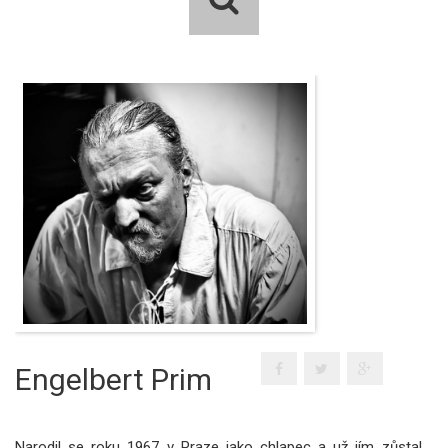
Engelbert Prim
Narodil se roku 1967 v Praze jako chlapec a už jím zůstal.