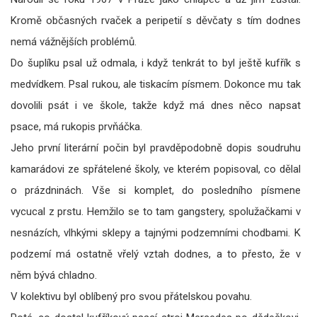
Kromě občasných rvaček a peripetií s děvčaty s tím dodnes
nemá vážnějších problémů.
Do šuplíku psal už odmala, i když tenkrát to byl ještě kufřík s
medvídkem. Psal rukou, ale tiskacím písmem. Dokonce mu tak
dovolili psát i ve škole, takže když má dnes něco napsat
psace, má rukopis prvňáčka.
Jeho první literární počin byl pravděpodobně dopis soudruhu
kamarádovi ze spřátelené školy, ve kterém popisoval, co dělal
o prázdninách. Vše si komplet, do posledního písmene
vycucal z prstu. Hemžilo se to tam gangstery, spolužačkami v
nesnázích, vlhkými sklepy a tajnými podzemními chodbami. K
podzemí má ostatně vřelý vztah dodnes, a to přesto, že v
něm bývá chladno.
V kolektivu byl oblíbený pro svou přátelskou povahu.