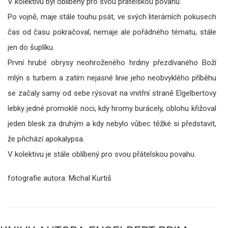
V kolektivu byl oblíbený pro svou přátelskou povahu.
Po vojně, maje stále touhu psát, ve svých literárních pokusech
čas od času pokračoval, nemaje ale pořádného tématu, stále
jen do šuplíku.
První hrubé obrysy neohroženého hrdiny přezdívaného Boží
mlýn s turbem a zatím nejasné linie jeho neobvyklého příběhu
se začaly samy od sebe rýsovat na vnitřní straně Elgelbertovy
lebky jedné promoklé noci, kdy hromy burácely, oblohu křižoval
jeden blesk za druhým a kdy nebylo vůbec těžké si představit,
že přichází apokalypsa.
V kolektivu je stále oblíbený pro svou přátelskou povahu.
fotografie autora: Michal Kurtiš