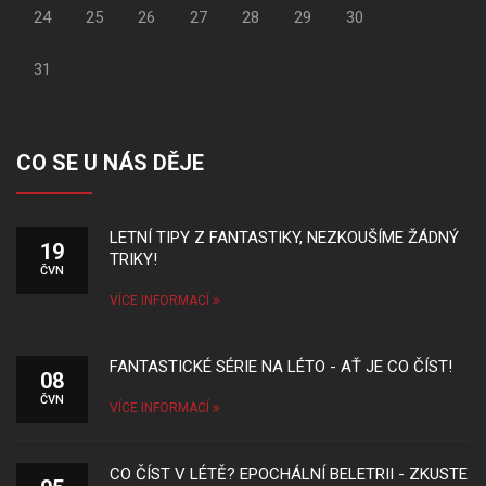
24
25
26
27
28
29
30
31
CO SE U NÁS DĚJE
LETNÍ TIPY Z FANTASTIKY, NEZKOUŠÍME ŽÁDNÝ
19
TRIKY!
ČVN
VÍCE INFORMACÍ
FANTASTICKÉ SÉRIE NA LÉTO - AŤ JE CO ČÍST!
08
ČVN
VÍCE INFORMACÍ
CO ČÍST V LÉTĚ? EPOCHÁLNÍ BELETRII - ZKUSTE