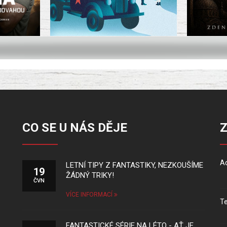
CO SE U NÁS DĚJE
Ad
LETNÍ TIPY Z FANTASTIKY, NEZKOUŠÍME
19
ŽÁDNÝ TRIKY!
ČVN
VÍCE INFORMACÍ
Te
FANTASTICKÉ SÉRIE NA LÉTO - AŤ JE