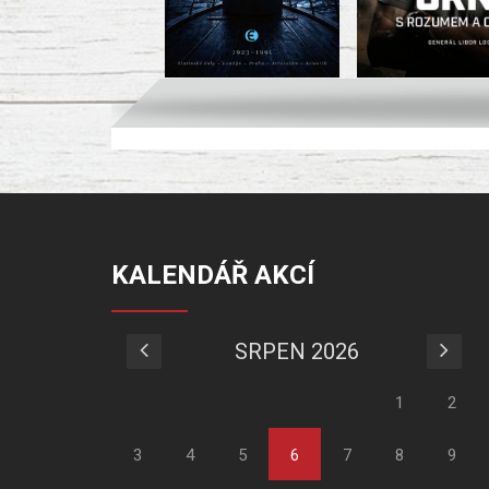
KALENDÁŘ AKCÍ
SRPEN 2026
1
2
3
4
5
6
7
8
9