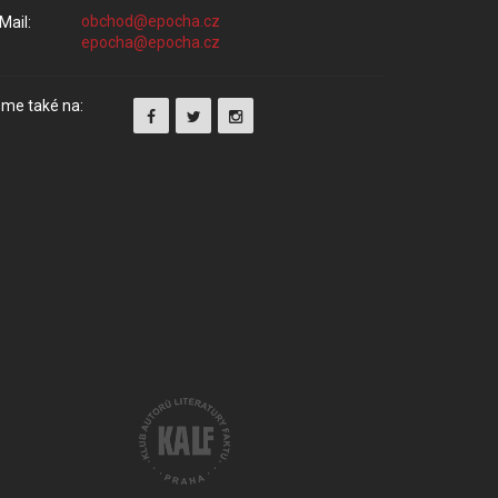
Mail:
me také na: