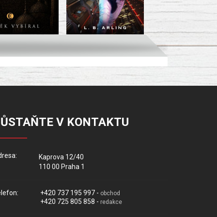
ZŮSTAŇTE V KONTAKTU
resa:
Kaprova 12/40
110 00 Praha 1
lefon:
+420 737 195 997 -
obchod
+420 725 805 858 -
redakce