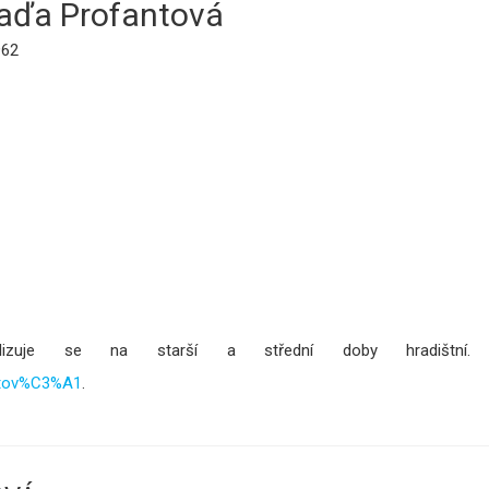
aďa Profantová
962
ializuje se na starší a střední doby hradištní.
antov%C3%A1
.