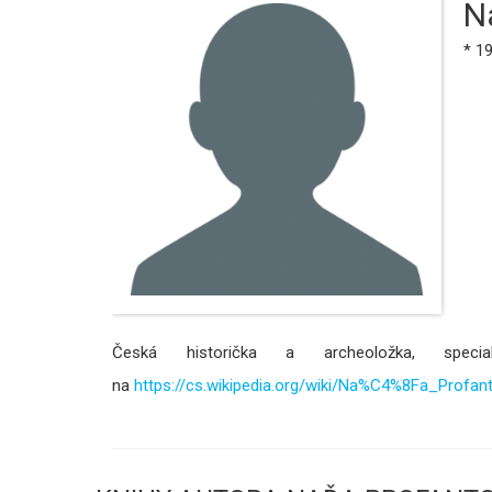
N
* 1
Česká historička a archeoložka, spec
na
https://cs.wikipedia.org/wiki/Na%C4%8Fa_Prof