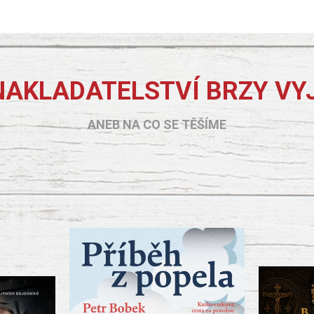
NAKLADATELSTVÍ BRZY VY
ANEB NA CO SE TĚŠÍME