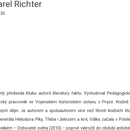
arel Richter
930
letý předseda Klubu autorů literatury faktu. Vystudoval Pedagogi
ecký pracovník ve Vojenském historickém ústavu v Praze. Knižně
ch dějin. Je autorem a spoluautorem více než třiceti knižních tit
enerála Heliodora Píky, Třeba i železem a krví, Válka začala v Polsk
ikém – Dobyvatel světa (2010) – poprvé vykročil do období antickéh