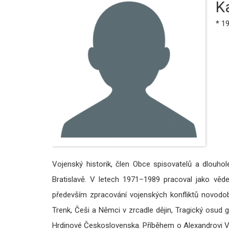
K
* 1
Vojenský historik, člen Obce spisovatelů a dlouho
Bratislavě. V letech 1971–1989 pracoval jako věd
především zpracování vojenských konfliktů novodobý
Trenk, Češi a Němci v zrcadle dějin, Tragický osud g
Hrdinové Československa. Příběhem o Alexandrovi Vel