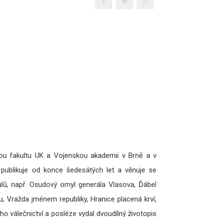
ckou fakultu UK a Vojenskou akademii v Brně a v
 publikuje od konce šedesátých let a věnuje se
ulů, např. Osudový omyl generála Vlasova, Ďábel
u, Vražda jménem republiky, Hranice placená krví,
o válečnictví a posléze vydal dvoudílný životopis