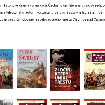
 Historické drama volyňských Čechů. Krom literární činnosti redigova
m i televizí jako autor i konzultant. Je trojnásobným laureátem Cen
menován čestným občanem svého rodného města Chlumce nad Cidlinou