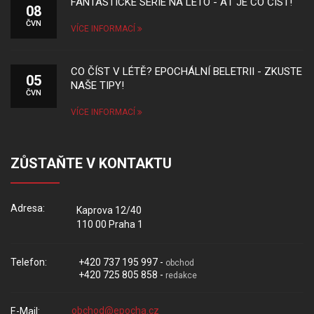
FANTASTICKÉ SÉRIE NA LÉTO - AŤ JE CO ČÍST!
08
ČVN
VÍCE INFORMACÍ
CO ČÍST V LÉTĚ? EPOCHÁLNÍ BELETRII - ZKUSTE
05
NAŠE TIPY!
ČVN
VÍCE INFORMACÍ
ZŮSTAŇTE V KONTAKTU
Adresa:
Kaprova 12/40
110 00 Praha 1
Telefon:
+420 737 195 997 -
obchod
+420 725 805 858 -
redakce
E-Mail: