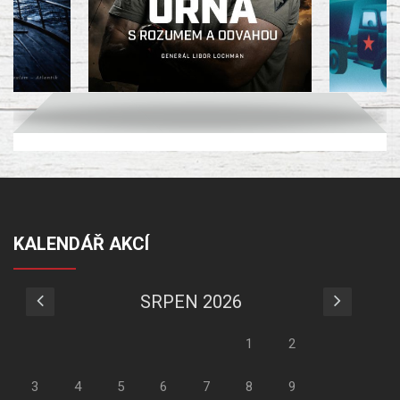
KALENDÁŘ AKCÍ
SRPEN 2026
1
2
3
4
5
6
7
8
9