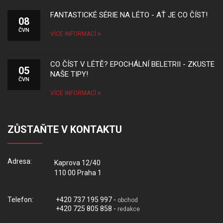
FANTASTICKÉ SÉRIE NA LÉTO - AŤ JE CO ČÍST!
08
ČVN
VÍCE INFORMACÍ
CO ČÍST V LÉTĚ? EPOCHÁLNÍ BELETRII - ZKUSTE
05
NAŠE TIPY!
ČVN
VÍCE INFORMACÍ
ZŮSTAŇTE V KONTAKTU
Adresa:
Kaprova 12/40
110 00 Praha 1
Telefon:
+420 737 195 997 -
obchod
+420 725 805 858 -
redakce