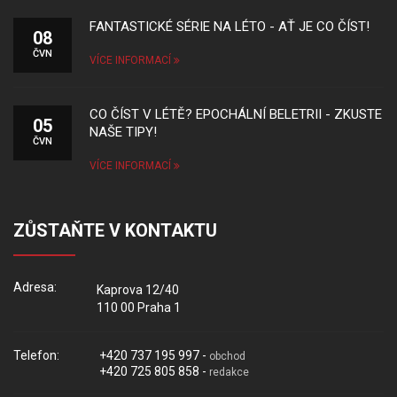
FANTASTICKÉ SÉRIE NA LÉTO - AŤ JE CO ČÍST!
08
ČVN
VÍCE INFORMACÍ
CO ČÍST V LÉTĚ? EPOCHÁLNÍ BELETRII - ZKUSTE
05
NAŠE TIPY!
ČVN
VÍCE INFORMACÍ
ZŮSTAŇTE V KONTAKTU
Adresa:
Kaprova 12/40
110 00 Praha 1
Telefon:
+420 737 195 997 -
obchod
+420 725 805 858 -
redakce