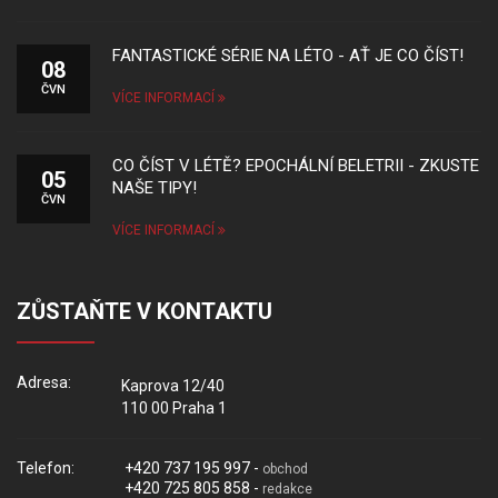
FANTASTICKÉ SÉRIE NA LÉTO - AŤ JE CO ČÍST!
08
ČVN
VÍCE INFORMACÍ
CO ČÍST V LÉTĚ? EPOCHÁLNÍ BELETRII - ZKUSTE
05
NAŠE TIPY!
ČVN
VÍCE INFORMACÍ
ZŮSTAŇTE V KONTAKTU
Adresa:
Kaprova 12/40
110 00 Praha 1
Telefon:
+420 737 195 997 -
obchod
+420 725 805 858 -
redakce