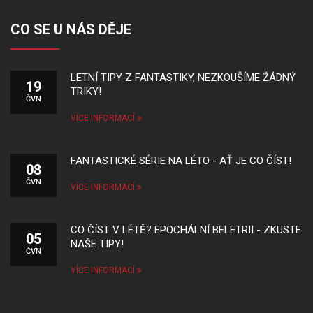
CO SE U NÁS DĚJE
LETNÍ TIPY Z FANTASTIKY, NEZKOUŠÍME ŽÁDNÝ
19
TRIKY!
ČVN
VÍCE INFORMACÍ
FANTASTICKÉ SÉRIE NA LÉTO - AŤ JE CO ČÍST!
08
ČVN
VÍCE INFORMACÍ
CO ČÍST V LÉTĚ? EPOCHÁLNÍ BELETRII - ZKUSTE
05
NAŠE TIPY!
ČVN
VÍCE INFORMACÍ