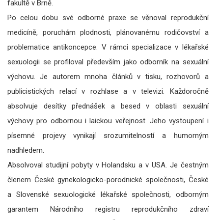
fakultě v Brně.
Po celou dobu své odborné praxe se věnoval reprodukční
medicíně, poruchám plodnosti, plánovanému rodičovství a
problematice antikoncepce. V rámci specializace v lékařské
sexuologii se profiloval především jako odborník na sexuální
výchovu. Je autorem mnoha článků v tisku, rozhovorů a
publicistických relací v rozhlase a v televizi. Každoročně
absolvuje desítky přednášek a besed v oblasti sexuální
výchovy pro odbornou i laickou veřejnost. Jeho vystoupení i
písemné projevy vynikají srozumitelností a humorným
nadhledem.
Absolvoval studijní pobyty v Holandsku a v USA. Je čestným
členem České gynekologicko-porodnické společnosti, České
a Slovenské sexuologické lékařské společnosti, odborným
garantem Národního registru reprodukčního zdraví