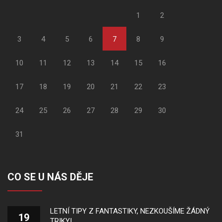
1
2
3
4
5
6
7
8
9
10
11
12
13
14
15
16
17
18
19
20
21
22
23
24
25
26
27
28
29
30
31
CO SE U NÁS DĚJE
LETNÍ TIPY Z FANTASTIKY, NEZKOUŠÍME ŽÁDNÝ
19
TRIKY!