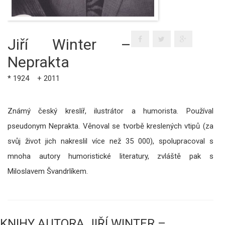
Jiří Winter –
Neprakta
* 1924 + 2011
Známý český kreslíř, ilustrátor a humorista. Používal
pseudonym Neprakta. Věnoval se tvorbě kreslených vtipů (za
svůj život jich nakreslil více než 35 000), spolupracoval s
mnoha autory humoristické literatury, zvláště pak s
Miloslavem Švandrlíkem.
KNIHY AUTORA JIŘÍ WINTER –