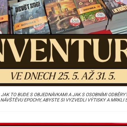
? JAK TO BUDE S OBJEDNÁVKAMI A JAK S OSOBNÍMI ODBĚRY
ÁVŠTĚVU EPOCHY, ABYSTE SI VYZVEDLI VÝTISKY A MRKLI 