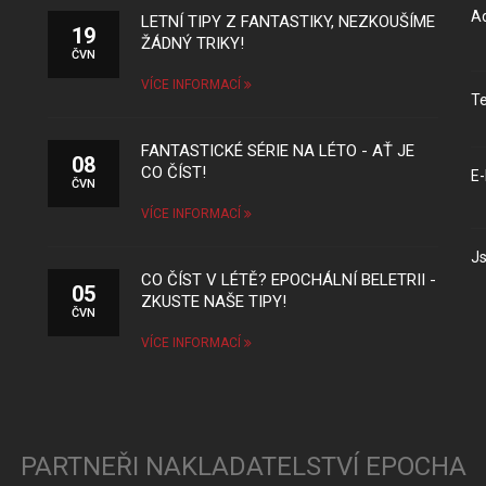
Ad
LETNÍ TIPY Z FANTASTIKY, NEZKOUŠÍME
19
ŽÁDNÝ TRIKY!
ČVN
VÍCE INFORMACÍ
Te
FANTASTICKÉ SÉRIE NA LÉTO - AŤ JE
08
CO ČÍST!
E-
ČVN
VÍCE INFORMACÍ
Js
CO ČÍST V LÉTĚ? EPOCHÁLNÍ BELETRII -
05
ZKUSTE NAŠE TIPY!
ČVN
VÍCE INFORMACÍ
PARTNEŘI NAKLADATELSTVÍ EPOCHA