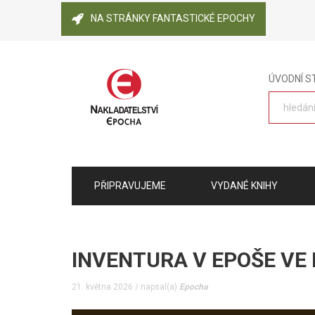
NA STRÁNKY FANTASTICKÉ EPOCHY
ÚVODNÍ 
PŘIPRAVUJEME
VYDANÉ KNIHY
INVENTURA V EPOŠE VE DN
21. května 2026 / napsal(a)
Epocha