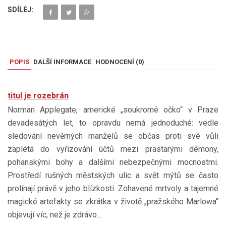
SDÍLEJ:
POPIS
DALŠÍ INFORMACE
HODNOCENÍ (
0
)
titul je rozebrán
Norman Applegate, americké „soukromé očko“ v Praze
devadesátých let, to opravdu nemá jednoduché: vedle
sledování nevěrných manželů se občas proti své vůli
zaplétá do vyřizování účtů mezi prastarými démony,
pohanskými bohy a dalšími nebezpečnými mocnostmi.
Prostředí rušných městských ulic a svět mýtů se často
prolínají právě v jeho blízkosti. Zohavené mrtvoly a tajemné
magické artefakty se zkrátka v životě „pražského Marlowa“
objevují víc, než je zdrávo…