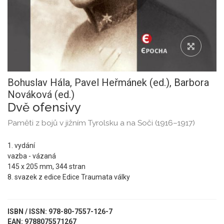
Bohuslav Hála,
Pavel Heřmánek (ed.),
Barbora
Nováková (ed.)
Dvě ofensivy
Paměti z bojů v jižním Tyrolsku a na Soči (1916–1917)
1. vydání
vazba - vázaná
145 x 205 mm, 344 stran
8. svazek z edice Edice Traumata války
ISBN / ISSN: 978-80-7557-126-7
EAN: 9788075571267