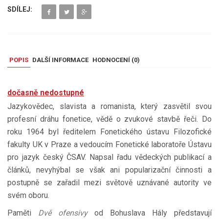
SDÍLEJ:
POPIS
DALŠÍ INFORMACE
HODNOCENÍ (
0
)
dočasně nedostupné
Jazykovědec, slavista a romanista, který zasvětil svou
profesní dráhu fonetice, vědě o zvukové stavbě řeči. Do
roku 1964 byl ředitelem Fonetického ústavu Filozofické
fakulty UK v Praze a vedoucím Fonetické laboratoře Ústavu
pro jazyk český ČSAV. Napsal řadu vědeckých publikací a
článků, nevyhýbal se však ani popularizační činnosti a
postupně se zařadil mezi světově uznávané autority ve
svém oboru.
Paměti
Dvě ofensivy
od Bohuslava Hály představují