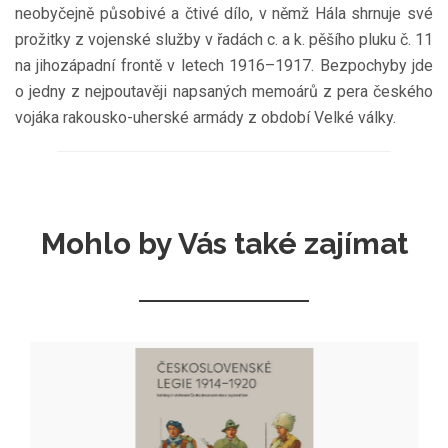
neobyčejně působivé a čtivé dílo, v němž Hála shrnuje své
prožitky z vojenské služby v řadách c. a k. pěšího pluku č. 11
na jihozápadní frontě v letech 1916–1917. Bezpochyby jde
o jedny z nejpoutavěji napsaných memoárů z pera českého
vojáka rakousko-uherské armády z období Velké války.
Mohlo by Vás také zajímat