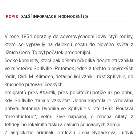
POPIS
DALŠÍ INFORMACE
HODNOCENÍ (
0
)
V roce 1854 dorazily do severovýchodní Iowy čtyři rodiny,
které se vypravily na dalekou cestu do Nového světa z
jižních Čech. To byl počátek prosperující
české komunity, která pak během několika desetiletí vznikla
ve městečku Spillville. Potomek jedné z těchto pionýrských
rodin, Cyril M. Klimesh, detailně líčí vznik i růst Spillville, od
krušného putování českých
emigrantů přes Atlantik, přes počáteční potíže až po dobu,
kdy Spillville začalo vzkvétat. Jedna kapitola je věnována
pobytu Antonína Dvořáka ve Spillville v létě 1893. Poutavá
"mikrohistorie", velmi živě napsaná, s mnoha citáty z
tehdejšího lokálního tisku a dalších současných zdrojů.
Z anglického originálu přeložili Jiřina Rybáčková, Ludvík