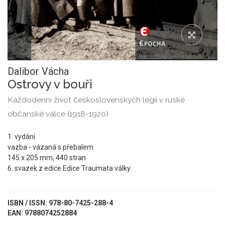
Dalibor Vácha
Ostrovy v bouři
Každodenní život československých legií v ruské
občanské válce (1918-1920)
1. vydání
vazba - vázaná s přebalem
145 x 205 mm, 440 stran
6. svazek z edice Edice Traumata války
ISBN / ISSN: 978-80-7425-288-4
EAN: 9788074252884