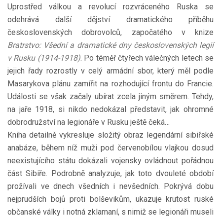
Uprostřed válkou a revolucí rozvráceného Ruska se
odehrává další dějství dramatického příběhu
československých dobrovolců, započatého v knize
Bratrstvo: Všední a dramatické dny československých legií
v Rusku (1914-1918)
. Po téměř čtyřech válečných letech se
jejich řady rozrostly v celý armádní sbor, který měl podle
Masarykova plánu zamířit na rozhodující frontu do Francie.
Události se však začaly ubírat zcela jiným směrem. Tehdy,
na jaře 1918, si nikdo nedokázal představit, jak ohromné
dobrodružství na legionáře v Rusku ještě čeká…
Kniha detailně vykresluje složitý obraz legendární sibiřské
anabáze, během níž muži pod červenobílou vlajkou dosud
neexistujícího státu dokázali vojensky ovládnout pořádnou
část Sibiře. Podrobně analyzuje, jak toto dvouleté období
prožívali ve dnech všedních i nevšedních. Pokrývá dobu
nejprudších bojů proti bolševikům, ukazuje krutost ruské
občanské války i notná zklamaní, s nimiž se legionáři museli