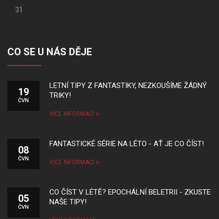
31
CO SE U NÁS DĚJE
LETNÍ TIPY Z FANTASTIKY, NEZKOUŠÍME ŽÁDNÝ
19
TRIKY!
ČVN
VÍCE INFORMACÍ
FANTASTICKÉ SÉRIE NA LÉTO - AŤ JE CO ČÍST!
08
ČVN
VÍCE INFORMACÍ
CO ČÍST V LÉTĚ? EPOCHÁLNÍ BELETRII - ZKUSTE
05
NAŠE TIPY!
ČVN