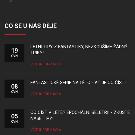
CO SE U NÁS DĚJE
LETNÍ TIPY Z FANTASTIKY, NEZKOUŠÍME ŽÁDNÝ
19
TRIKY!
ČVN
VÍCE INFORMACÍ
FANTASTICKÉ SÉRIE NA LÉTO - AŤ JE CO ČÍST!
08
ČVN
VÍCE INFORMACÍ
CO ČÍST V LÉTĚ? EPOCHÁLNÍ BELETRII - ZKUSTE
05
NAŠE TIPY!
ČVN
VÍCE INFORMACÍ