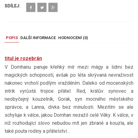
SDÍLEJ:
POPIS
DALŠÍ INFORMACE
HODNOCENÍ (
0
)
titul je rozebrán
V Domhanu panuje křehký mír mezi mágy a lidmi bez
magických schopností, avšak po léta skrývaná nevraživost
nakonec vrcholí podlým vražděním. Daleko od mocenských
intrik vyrůstá trojice přátel: Red, králův synovec a
neobyčejný kouzelník, Gorak, syn mocného městského
správce, a Lanna, dívka bez minulosti. Mezitím se ale
schyluje k válce, jakou Domhan nezažil celé Věky. K válce, v
níž rozhodující slovo nebudou mít jen zbraně a kouzla, ale
také pouta rodiny a přátelství…