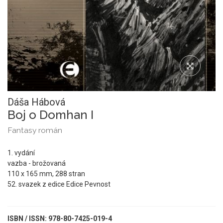
Dáša Hábová
Boj o Domhan I
Fantasy román
1. vydání
vazba - brožovaná
110 x 165 mm, 288 stran
52. svazek z edice Edice Pevnost
ISBN / ISSN: 978-80-7425-019-4