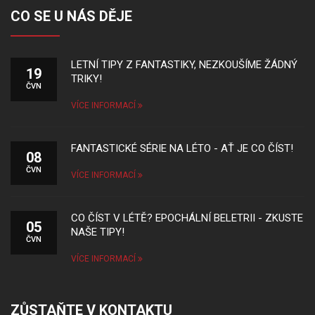
CO SE U NÁS DĚJE
LETNÍ TIPY Z FANTASTIKY, NEZKOUŠÍME ŽÁDNÝ
19
TRIKY!
ČVN
VÍCE INFORMACÍ
FANTASTICKÉ SÉRIE NA LÉTO - AŤ JE CO ČÍST!
08
ČVN
VÍCE INFORMACÍ
CO ČÍST V LÉTĚ? EPOCHÁLNÍ BELETRII - ZKUSTE
05
NAŠE TIPY!
ČVN
VÍCE INFORMACÍ
ZŮSTAŇTE V KONTAKTU