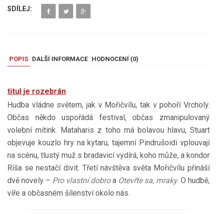
SDÍLEJ:
POPIS
DALŠÍ INFORMACE
HODNOCENÍ (
0
)
titul je rozebrán
Hudba vládne světem, jak v Mořičvílu, tak v pohoří Vrcholy.
Občas někdo uspořádá festival, občas zmanipulovaný
volební mítink. Mataharis z toho má bolavou hlavu, Stuart
objevuje kouzlo hry na kytaru, tajemní Pindrušoidi vplouvají
na scénu, tlustý muž s bradavicí vydírá, koho může, a kondor
Ríša se nestačí divit. Třetí návštěva světa Mořičvílu přináší
dvě novely –
Pro vlastní dobro
a
Otevřte sa, mraky
. O hudbě,
víře a občasném šílenství okolo nás.