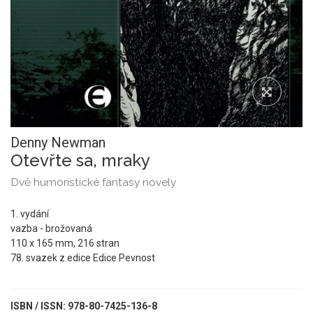
Denny Newman
Otevřte sa, mraky
Dvě humoristické fantasy novely
1. vydání
vazba - brožovaná
110 x 165 mm, 216 stran
78. svazek z edice Edice Pevnost
ISBN / ISSN: 978-80-7425-136-8