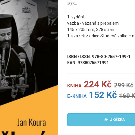
1974
1. vydání
vazba - vázaná s přebalem
145 x 205 mm, 328 stran
1. svazek z edice Studená válka – n
ISBN / ISSN: 978-80-7557-199-1
EAN: 9788075571991
224 Kč
299 Kč
KNIHA
152 Kč
169 
E-KNIHA
UKÁZKA