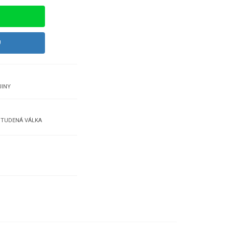
U
JINY
STUDENÁ VÁLKA