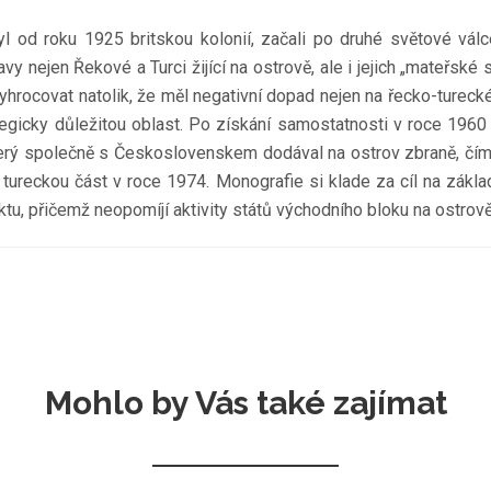
 od roku 1925 britskou kolonií, začali po druhé světové válc
 nejen Řekové a Turci žijící na ostrově, ale i jejich „mateřské 
hrocovat natolik, že měl negativní dopad nejen na řecko-turecké
egicky důležitou oblast. Po získání samostatnosti v roce 1960 
rý společně s Československem dodával na ostrov zbraně, čímž při
 tureckou část v roce 1974. Monografie si klade za cíl na zákl
tu, přičemž neopomíjí aktivity států východního bloku na ostro
Mohlo by Vás také zajímat