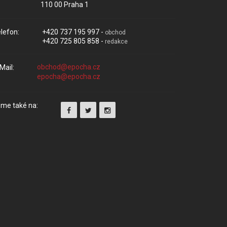
110 00 Praha 1
lefon:
+420 737 195 997 -
obchod
+420 725 805 858 -
redakce
Mail:
me také na: