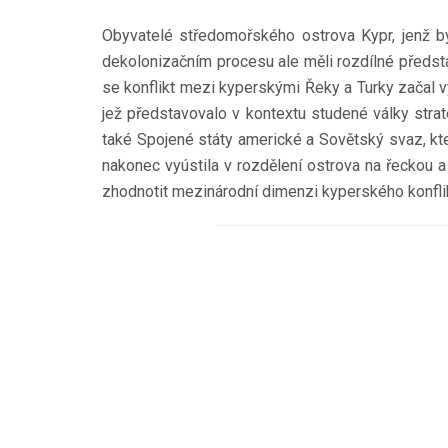
Obyvatelé středomořského ostrova Kypr, jenž byl
dekolonizačním procesu ale měli rozdílné představy
se konflikt mezi kyperskými Řeky a Turky začal vy
jež představovalo v kontextu studené války strat
také Spojené státy americké a Sovětský svaz, kte
nakonec vyústila v rozdělení ostrova na řeckou a
zhodnotit mezinárodní dimenzi kyperského konflik