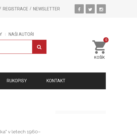
REGISTRACE
NEWSLETTER
Y
NAŠI AUTOŘI
0
KOŠÍK
RUKOPISY
KONTAKT
ka" v letech 1960–