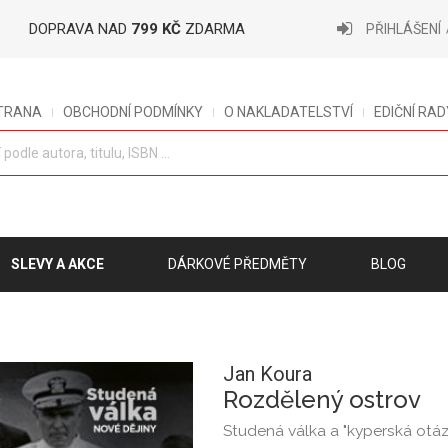
DOPRAVA NAD
799 KČ
ZDARMA
PŘIHLÁŠENÍ
STRANA
OBCHODNÍ PODMÍNKY
O NAKLADATELSTVÍ
EDIČNÍ RAD
SLEVY A AKCE
DÁRKOVÉ PŘEDMĚTY
BLOG
Jan Koura
Rozdělený ostrov
Studená válka a "kyperská otáz