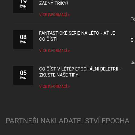
19
ŽÁDNÝ TRIKY!
ČVN
VÍCE INFORMACÍ
Te
FANTASTICKÉ SÉRIE NA LÉTO - AŤ JE
08
CO ČÍST!
E-
ČVN
VÍCE INFORMACÍ
Js
CO ČÍST V LÉTĚ? EPOCHÁLNÍ BELETRII -
05
ZKUSTE NAŠE TIPY!
ČVN
VÍCE INFORMACÍ
PARTNEŘI NAKLADATELSTVÍ EPOCHA