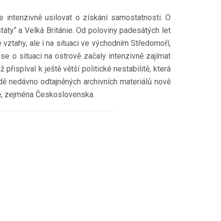
e intenzivně usilovat o získání samostatnosti. O
státy“ a Velká Británie. Od poloviny padesátých let
 vztahy, ale i na situaci ve východním Středomoří,
se o situaci na ostrově začaly intenzivně zajímat
spíval k ještě větší politické nestabilitě, která
adě nedávno odtajněných archivních materiálů nově
vě, zejména Československa.