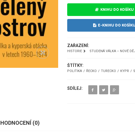
KNIHU DO KOŠÍKU
E-KNIHU DO KOŠÍK
ZAŘAZENÍ:
HISTORIE
STUDENÁ VÁLKA – NOVÉ DĚ
ŠTÍTKY:
POLITIKA
ŘECKO
TURECKO
KYPR
SDÍLEJ:
HODNOCENÍ (
0
)