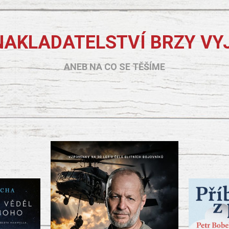
NAKLADATELSTVÍ BRZY VY
ANEB NA CO SE TĚŠÍME