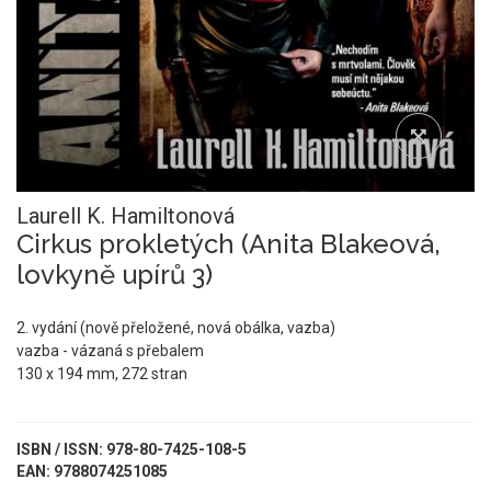
Laurell K. Hamiltonová
Cirkus prokletých (Anita Blakeová,
lovkyně upírů 3)
2. vydání (nově přeložené, nová obálka, vazba)
vazba - vázaná s přebalem
130 x 194 mm, 272 stran
ISBN / ISSN: 978-80-7425-108-5
EAN: 9788074251085