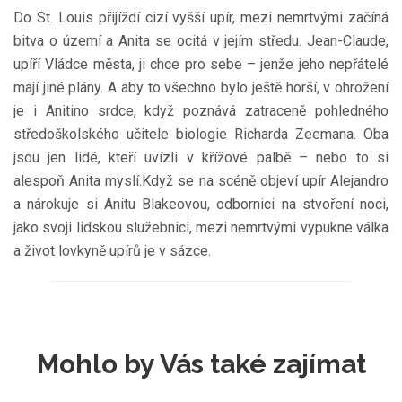
Do St. Louis přijíždí cizí vyšší upír, mezi nemrtvými začíná
bitva o území a Anita se ocitá v jejím středu. Jean-Claude,
upíří Vládce města, ji chce pro sebe – jenže jeho nepřátelé
mají jiné plány. A aby to všechno bylo ještě horší, v ohrožení
je i Anitino srdce, když poznává zatraceně pohledného
středoškolského učitele biologie Richarda Zeemana. Oba
jsou jen lidé, kteří uvízli v křížové palbě – nebo to si
alespoň Anita myslí.Když se na scéně objeví upír Alejandro
a nárokuje si Anitu Blakeovou, odbornici na stvoření noci,
jako svoji lidskou služebnici, mezi nemrtvými vypukne válka
a život lovkyně upírů je v sázce.
Mohlo by Vás také zajímat