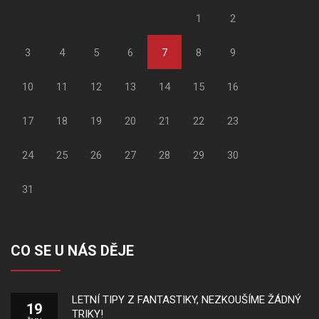
1
2
3
4
5
6
7
8
9
10
11
12
13
14
15
16
17
18
19
20
21
22
23
24
25
26
27
28
29
30
31
CO SE U NÁS DĚJE
LETNÍ TIPY Z FANTASTIKY, NEZKOUŠÍME ŽÁDNÝ
19
TRIKY!