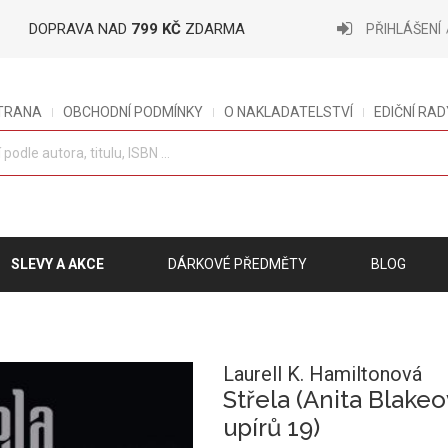
DOPRAVA NAD
799 KČ
ZDARMA
PŘIHLÁŠENÍ
STRANA
OBCHODNÍ PODMÍNKY
O NAKLADATELSTVÍ
EDIČNÍ RAD
SLEVY A AKCE
DÁRKOVÉ PŘEDMĚTY
BLOG
Laurell K. Hamiltonová
Střela (Anita Blake
upírů 19)