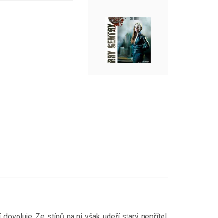
 dovoluje. Ze stínů na ni však udeří starý nepřítel,