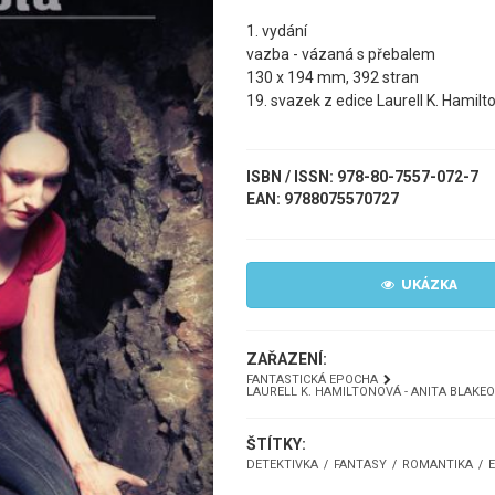
1. vydání
vazba - vázaná s přebalem
130 x 194 mm, 392 stran
19. svazek z edice Laurell K. Hamil
ISBN / ISSN: 978-80-7557-072-7
EAN: 9788075570727
UKÁZKA
ZAŘAZENÍ:
FANTASTICKÁ EPOCHA
LAURELL K. HAMILTONOVÁ - ANITA BLAKE
ŠTÍTKY:
DETEKTIVKA
FANTASY
ROMANTIKA