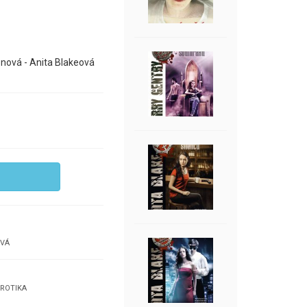
tonová - Anita Blakeová
OVÁ
EROTIKA