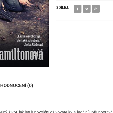
SDÍLEJ:
HODNOCENÍ (
0
)
ný život, jak jen jí povolání oživovatelky a legální upíří popravčí