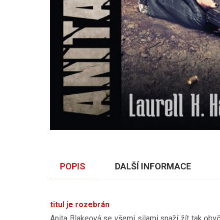
POPIS
DALŠÍ INFORMACE
titul je rozebrán
Anita Blakeová se všemi silami snaží žít tak obyčej