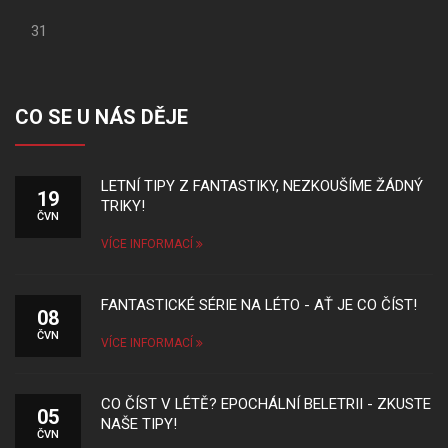
31
CO SE U NÁS DĚJE
LETNÍ TIPY Z FANTASTIKY, NEZKOUŠÍME ŽÁDNÝ
19
TRIKY!
ČVN
VÍCE INFORMACÍ
FANTASTICKÉ SÉRIE NA LÉTO - AŤ JE CO ČÍST!
08
ČVN
VÍCE INFORMACÍ
CO ČÍST V LÉTĚ? EPOCHÁLNÍ BELETRII - ZKUSTE
05
NAŠE TIPY!
ČVN