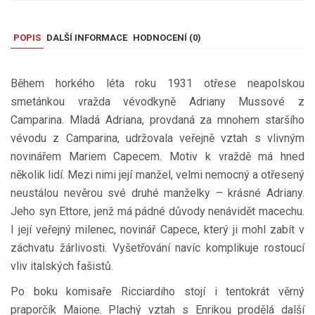
POPIS
DALŠÍ INFORMACE
HODNOCENÍ (
0
)
Během horkého léta roku 1931 otřese neapolskou
smetánkou vražda vévodkyně Adriany Mussové z
Camparina. Mladá Adriana, provdaná za mnohem staršího
vévodu z Camparina, udržovala veřejně vztah s vlivným
novinářem Mariem Capecem. Motiv k vraždě má hned
několik lidí. Mezi nimi její manžel, velmi nemocný a otřesený
neustálou nevěrou své druhé manželky – krásné Adriany.
Jeho syn Ettore, jenž má pádné důvody nenávidět macechu.
I její veřejný milenec, novinář Capece, který ji mohl zabít v
záchvatu žárlivosti. Vyšetřování navíc komplikuje rostoucí
vliv italských fašistů.
Po boku komisaře Ricciardiho stojí i tentokrát věrný
praporčík Maione. Plachý vztah s Enrikou prodělá další