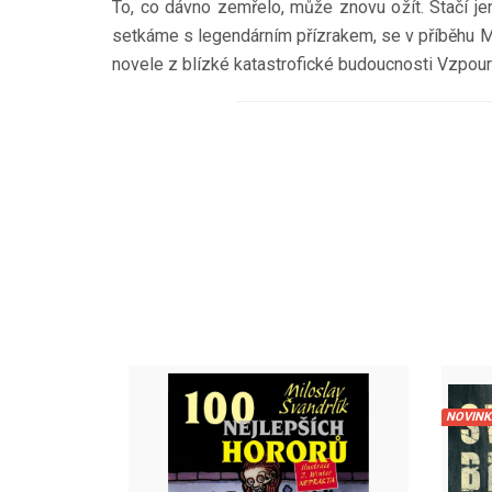
To, co dávno zemřelo, může znovu ožít. Stačí je
setkáme s legendárním přízrakem, se v příběhu Mr
novele z blízké katastrofické budoucnosti Vzpo
NOVINK