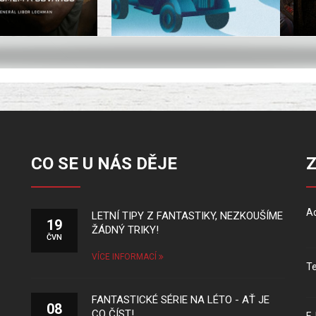
CO SE U NÁS DĚJE
Ad
LETNÍ TIPY Z FANTASTIKY, NEZKOUŠÍME
19
ŽÁDNÝ TRIKY!
ČVN
VÍCE INFORMACÍ
Te
FANTASTICKÉ SÉRIE NA LÉTO - AŤ JE
08
CO ČÍST!