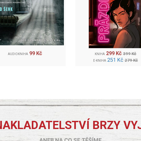
99 Kč
299 Kč
399 Kč
AUDIOKNIHA
KNIHA
251 Kč
279 Kč
E-KNIHA
NAKLADATELSTVÍ BRZY VY
ANEB NA CO SE TĚŠÍME