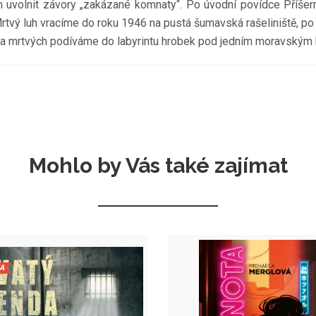
n uvolnit závory „zakázané komnaty“. Po úvodní povídce Příšer
tvý luh vracíme do roku 1946 na pustá šumavská rašeliniště, po n
ura mrtvých podíváme do labyrintu hrobek pod jedním moravským
Mohlo by Vás také zajímat
A