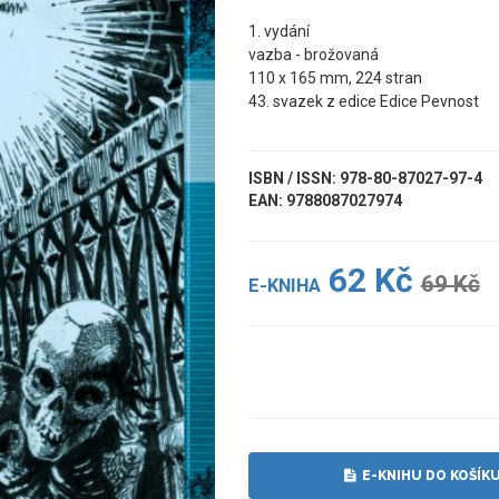
1. vydání
vazba - brožovaná
110 x 165 mm, 224 stran
43. svazek z edice Edice Pevnost
ISBN / ISSN: 978-80-87027-97-4
EAN: 9788087027974
62 Kč
69 Kč
E-KNIHA
UKÁZKA
E-KNIHU DO KOŠÍK