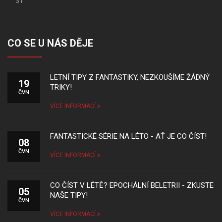
31
CO SE U NÁS DĚJE
LETNÍ TIPY Z FANTASTIKY, NEZKOUŠÍME ŽÁDNÝ
19
TRIKY!
ČVN
VÍCE INFORMACÍ
FANTASTICKÉ SÉRIE NA LÉTO - AŤ JE CO ČÍST!
08
ČVN
VÍCE INFORMACÍ
CO ČÍST V LÉTĚ? EPOCHÁLNÍ BELETRII - ZKUSTE
05
NAŠE TIPY!
ČVN
VÍCE INFORMACÍ