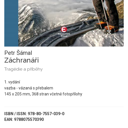
Petr Šámal
Záchranáři
Tragédie a příběhy
1. vydání
vazba - vázaná s přebalem
145 x 205 mm, 368 stran včetně fotopřílohy
ISBN / ISSN: 978-80-7557-039-0
EAN: 9788075570390