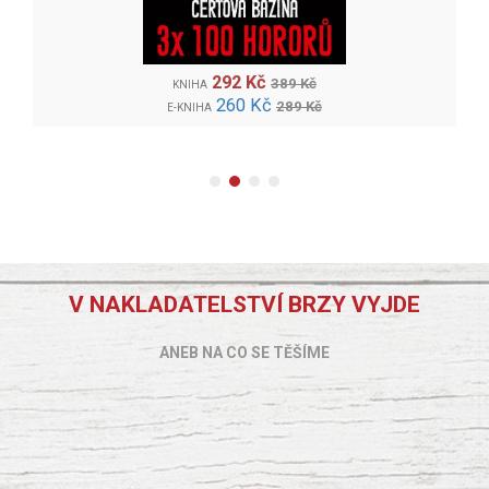
292 Kč
389 Kč
KNIHA
260 Kč
289 Kč
E-KNIHA
V NAKLADATELSTVÍ BRZY VYJDE
ANEB NA CO SE TĚŠÍME