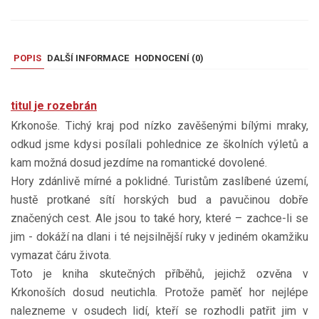
POPIS
DALŠÍ INFORMACE
HODNOCENÍ (
0
)
titul je rozebrán
Krkonoše. Tichý kraj pod nízko zavěšenými bílými mraky,
odkud jsme kdysi posílali pohlednice ze školních výletů a
kam možná dosud jezdíme na romantické dovolené.
Hory zdánlivě mírné a poklidné. Turistům zaslíbené území,
hustě protkané sítí horských bud a pavučinou dobře
značených cest. Ale jsou to také hory, které – zachce-li se
jim - dokáží na dlani i té nejsilnější ruky v jediném okamžiku
vymazat čáru života.
Toto je kniha skutečných příběhů, jejichž ozvěna v
Krkonoších dosud neutichla. Protože paměť hor nejlépe
nalezneme v osudech lidí, kteří se rozhodli patřit jim v