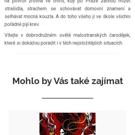
na povrch zrovna ve chvíli, kdy po Praze začnou mizet
strašidla, strachem se schovávat domovní znamení a
selhávat mocná kouzla. A do toho všeho jí ve škole všichni
pořádně pijí krev.
Vítejte v dobrodružném světě malostranských čarodějek,
které si dokážou poradit i v těch nejsložitějších situacích.
Mohlo by Vás také zajímat