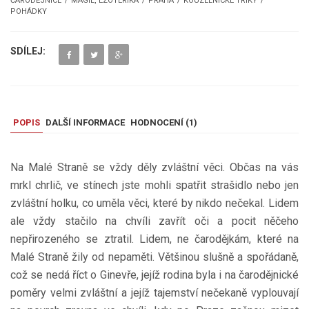
ČARODĚJNICE
MAGIE, EZOTERIKA
PRAHA
KOUZELNICKÉ TRIKY
POHÁDKY
SDÍLEJ:
POPIS
DALŠÍ INFORMACE
HODNOCENÍ (
1
)
Na Malé Straně se vždy děly zvláštní věci. Občas na vás
mrkl chrlič, ve stínech jste mohli spatřit strašidlo nebo jen
zvláštní holku, co uměla věci, které by nikdo nečekal. Lidem
ale vždy stačilo na chvíli zavřít oči a pocit něčeho
nepřirozeného se ztratil. Lidem, ne čarodějkám, které na
Malé Straně žily od nepaměti. Většinou slušně a spořádaně,
což se nedá říct o Ginevře, jejíž rodina byla i na čarodějnické
poměry velmi zvláštní a jejíž tajemství nečekaně vyplouvají