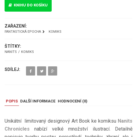
KNIHU DO KOŠÍKU
ZAŘAZENÍ:
FANTASTICKÁ EPOCHA
KOMIKS
ŠTÍTKY:
NANITS
KOMIKS
SDÍLEJ:
POPIS
DALŠÍ INFORMACE
HODNOCENÍ (
0
)
Unikátní limitovaný designový Art Book ke komiksu
Nanits
Chronicles
nabízí velké množství ilustrací. Detailně
popisuje tvorbu postav, porostředí, techniky, zbraní, ale i