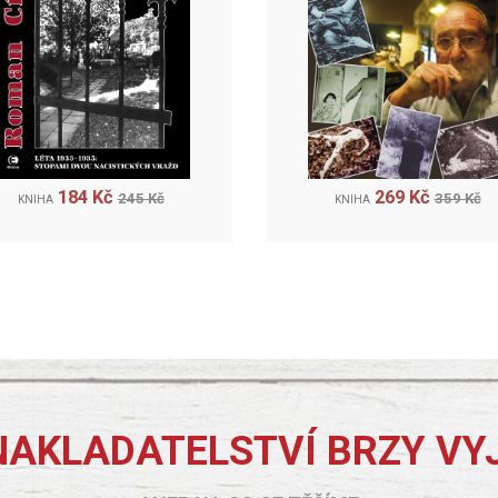
184 Kč
269 Kč
245 Kč
359 Kč
KNIHA
KNIHA
NAKLADATELSTVÍ BRZY VY