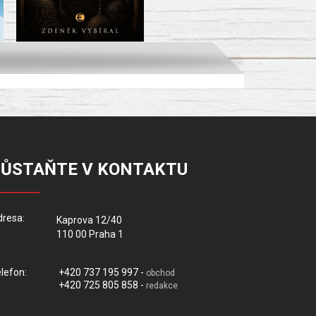
ZŮSTAŇTE V KONTAKTU
resa:
Kaprova 12/40
110 00 Praha 1
lefon:
+420 737 195 997 -
obchod
+420 725 805 858 -
redakce