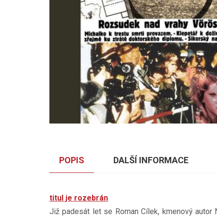
POPIS
DALŠÍ INFORMACE
titul je rozebrán
Již padesát let se Roman Cílek, kmenový autor N