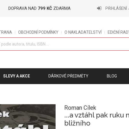
DOPRAVA NAD
799 KČ
ZDARMA
PŘIHLÁŠENÍ
STRANA
OBCHODNÍ PODMÍNKY
O NAKLADATELSTVÍ
EDIČNÍ RAD
SLEVY A AKCE
DÁRKOVÉ PŘEDMĚTY
BLOG
Roman Cílek
...a vztáhl pak ruku 
bližního