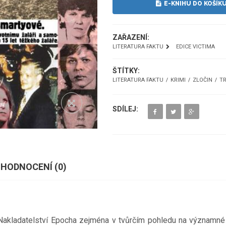
E-KNIHU DO KOŠÍK
ZAŘAZENÍ:
LITERATURA FAKTU
EDICE VICTIMA
ŠTÍTKY:
LITERATURA FAKTU
KRIMI
ZLOČIN
TR
SDÍLEJ:
HODNOCENÍ (
0
)
akladatelství Epocha zejména v tvůrčím pohledu na významné u