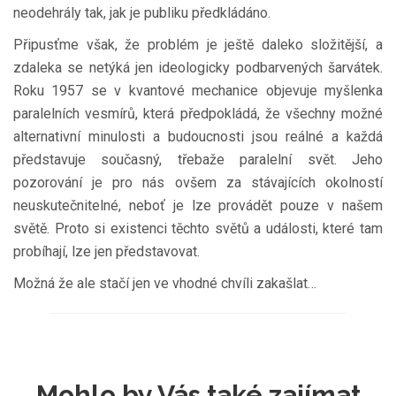
neodehrály tak, jak je publiku předkládáno.
Připusťme však, že problém je ještě daleko složitější, a
zdaleka se netýká jen ideologicky podbarvených šarvátek.
Roku 1957 se v kvantové mechanice objevuje myšlenka
paralelních vesmírů, která předpokládá, že všechny možné
alternativní minulosti a budoucnosti jsou reálné a každá
představuje současný, třebaže paralelní svět. Jeho
pozorování je pro nás ovšem za stávajících okolností
neuskutečnitelné, neboť je lze provádět pouze v našem
světě. Proto si existenci těchto světů a události, které tam
probíhají, lze jen představovat.
Možná že ale stačí jen ve vhodné chvíli zakašlat…
Mohlo by Vás také zajímat