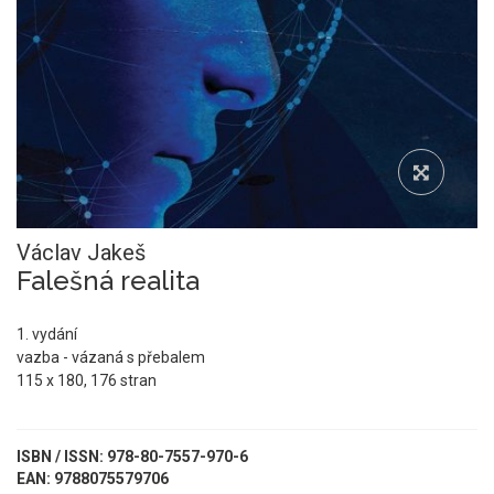
Václav Jakeš
Falešná realita
1. vydání
vazba - vázaná s přebalem
115 x 180, 176 stran
ISBN / ISSN: 978-80-7557-970-6
EAN: 9788075579706