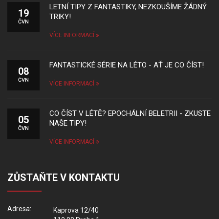
LETNÍ TIPY Z FANTASTIKY, NEZKOUŠÍME ŽÁDNÝ
19
TRIKY!
ČVN
VÍCE INFORMACÍ
FANTASTICKÉ SÉRIE NA LÉTO - AŤ JE CO ČÍST!
08
ČVN
VÍCE INFORMACÍ
CO ČÍST V LÉTĚ? EPOCHÁLNÍ BELETRII - ZKUSTE
05
NAŠE TIPY!
ČVN
VÍCE INFORMACÍ
ZŮSTAŇTE V KONTAKTU
Adresa:
Kaprova 12/40