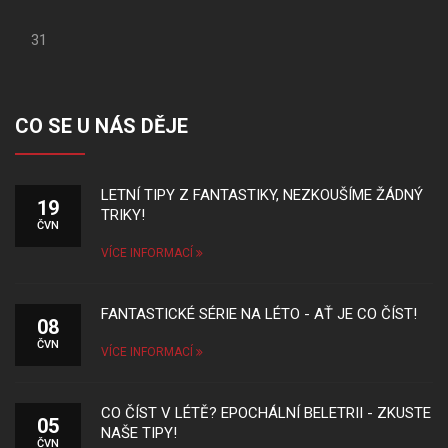
31
CO SE U NÁS DĚJE
LETNÍ TIPY Z FANTASTIKY, NEZKOUŠÍME ŽÁDNÝ
19
TRIKY!
ČVN
VÍCE INFORMACÍ
FANTASTICKÉ SÉRIE NA LÉTO - AŤ JE CO ČÍST!
08
ČVN
VÍCE INFORMACÍ
CO ČÍST V LÉTĚ? EPOCHÁLNÍ BELETRII - ZKUSTE
05
NAŠE TIPY!
ČVN