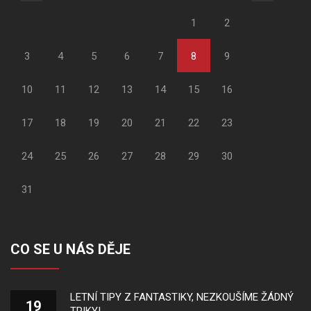
1
2
3
4
5
6
7
8
9
10
11
12
13
14
15
16
17
18
19
20
21
22
23
24
25
26
27
28
29
30
31
CO SE U NÁS DĚJE
LETNÍ TIPY Z FANTASTIKY, NEZKOUŠÍME ŽÁDNÝ
19