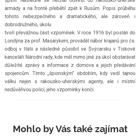
splnil. Následně se nechal odvést do rakousko-uherské
armády a na frontě přeběhl zpět k Rusům. Popis průběhu
tohoto nebezpečného a dramatického, ale zároveň i
dobrodružného, úkolu
tvoří převážnou část vzpomínek. V roce 1916 byl poslán do
Londýna za prof. Masarykem, prováděl nábor krajanů pro čs.
odboj v Itálii a následně působil ve Švýcarsku v Tiskové
kanceláři Národní rady, kde měl mimo jiné za úkol obstarávat
důležité zprávy a informace z domova a jejich předávání
spojencům. Tímto „špionským“ obdobím, kdy vedl tajnou
válku nejen s rakousko-uherskými agenty, ale i místní
nedůvěřivou policí, jeho vzpomínky končí.
Mohlo by Vás také zajímat