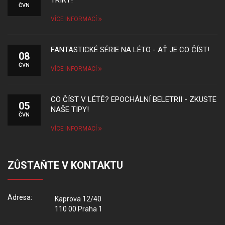
TRIKY!
ČVN
VÍCE INFORMACÍ
FANTASTICKÉ SÉRIE NA LÉTO - AŤ JE CO ČÍST!
08
ČVN
VÍCE INFORMACÍ
CO ČÍST V LÉTĚ? EPOCHÁLNÍ BELETRII - ZKUSTE
05
NAŠE TIPY!
ČVN
VÍCE INFORMACÍ
ZŮSTAŇTE V KONTAKTU
Adresa:
Kaprova 12/40
110 00 Praha 1