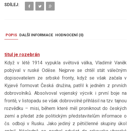
SDÍLEJ:
POPIS
DALŠÍ INFORMACE
HODNOCENÍ (
0
)
titul je rozebrán
Když v létě 1914 vypukla světová válka, Vladimír Vaněk
pobýval v ruské Oděse. Nejprve se chtěl stát válečným
dopisovatelem ze srbské fronty, když se však začala v
Kyjevě formovat Česká družina, patřil k jedněm z prvních
dobrovolníků. Absolvoval vojenský výcvik i první boje na
frontě, v listopadu se však dobrovolně přihlásil na tzv. tajnou
rozvědku – misi, během které měl proniknout do českých
zemí a předat zde politickým představitelům informace o
čs. odboji v Rusku. Jako jediný z pětičlenné skupiny úkol