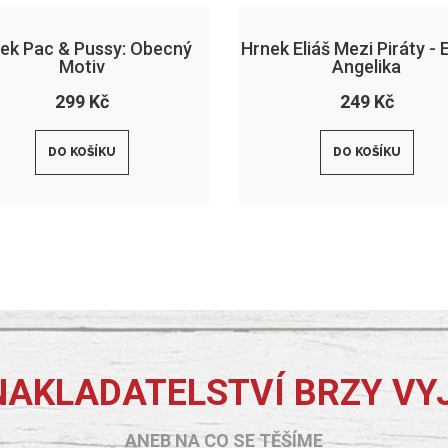
ek Pac & Pussy: Obecný
Hrnek Eliáš Mezi Piráty - E
Motiv
Angelika
299 Kč
249 Kč
DO KOŠÍKU
DO KOŠÍKU
NAKLADATELSTVÍ BRZY VY
ANEB NA CO SE TĚŠÍME