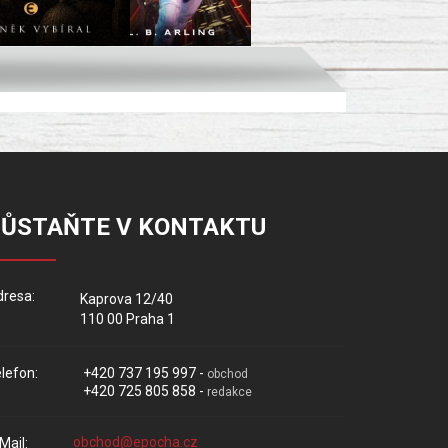
ZŮSTAŇTE V KONTAKTU
resa:
Kaprova 12/40
110 00 Praha 1
lefon:
+420 737 195 997 -
obchod
+420 725 805 858 -
redakce
Mail: