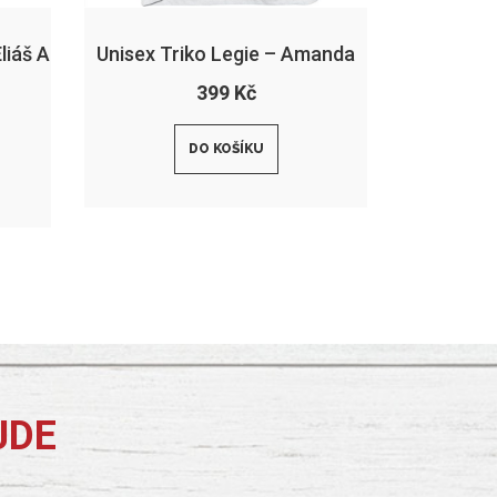
liáš A
Unisex Triko Legie – Amanda
399 Kč
DO KOŠÍKU
JDE