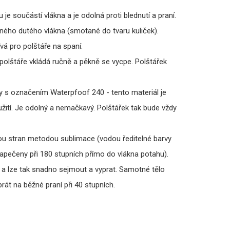
 je součástí vlákna a je odolná proti blednutí a praní.
ovaného dutého vlákna (smotané do tvaru kuliček).
vá pro polštáře na spaní.
polštáře vkládá ručně a pěkně se vycpe. Polštářek
ky s označením Waterpfoof 240 - tento materiál je
užití. Je odolný a nemačkavý. Polštářek tak bude vždy
ou stran metodou sublimace (vodou ředitelné barvy
zapečeny při 180 stupních přímo do vlákna potahu).
p a lze tak snadno sejmout a vyprat. Samotné tělo
rát na běžné praní při 40 stupních.