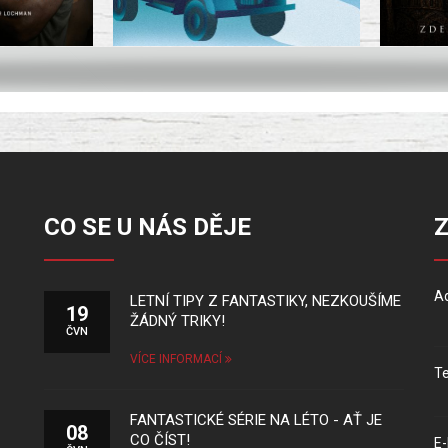
CO SE U NÁS DĚJE
Ad
LETNÍ TIPY Z FANTASTIKY, NEZKOUŠÍME
19
ŽÁDNÝ TRIKY!
ČVN
VÍCE INFORMACÍ
Te
FANTASTICKÉ SÉRIE NA LÉTO - AŤ JE
08
CO ČÍST!
E-