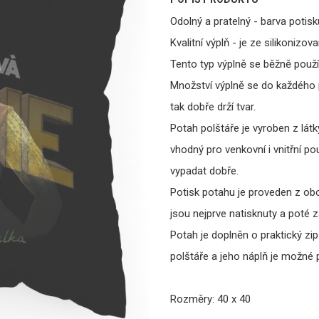
Odolný a pratelný - barva potisku
Kvalitní výplň - je ze silikoniz
Tento typ výplně se běžně použí
Množství výplně se do každého 
tak dobře drží tvar.
Potah polštáře je vyroben z lát
vhodný pro venkovní i vnitřní po
vypadat dobře.
Potisk potahu je proveden z ob
jsou nejprve natisknuty a poté 
Potah je doplněn o praktický zi
polštáře a jeho náplň je možné p
Rozměry: 40 x 40