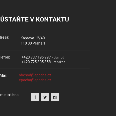
ZŮSTAŇTE V KONTAKTU
resa:
Kaprova 12/40
110 00 Praha 1
lefon:
+420 737 195 997 -
obchod
+420 725 805 858 -
redakce
Mail:
me také na: