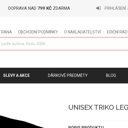
DOPRAVA NAD
799 KČ
ZDARMA
PŘIHLÁŠENÍ
STRANA
OBCHODNÍ PODMÍNKY
O NAKLADATELSTVÍ
EDIČNÍ RAD
SLEVY A AKCE
DÁRKOVÉ PŘEDMĚTY
BLOG
UNISEX TRIKO LEG
POPIS PRODUKTU