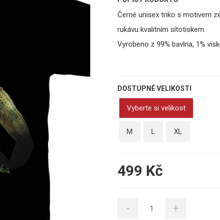
Černé unisex triko s motivem ze 
rukávu kvalitním sítotiskem.
Vyrobeno z 99% bavlna, 1% visk
DOSTUPNÉ VELIKOSTI
Vyberte si velikost
M
L
XL
499 Kč
-
+