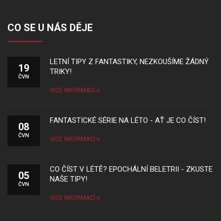
CO SE U NÁS DĚJE
LETNÍ TIPY Z FANTASTIKY, NEZKOUŠÍME ŽÁDNÝ
19
TRIKY!
ČVN
VÍCE INFORMACÍ
FANTASTICKÉ SÉRIE NA LÉTO - AŤ JE CO ČÍST!
08
ČVN
VÍCE INFORMACÍ
CO ČÍST V LÉTĚ? EPOCHÁLNÍ BELETRII - ZKUSTE
05
NAŠE TIPY!
ČVN
VÍCE INFORMACÍ