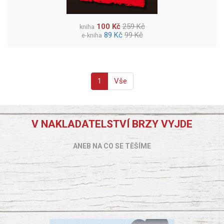
100 Kč
259 Kč
kniha
89 Kč
99 Kč
e-kniha
1
Vše
V NAKLADATELSTVÍ BRZY VYJDE
ANEB NA CO SE TĚŠÍME