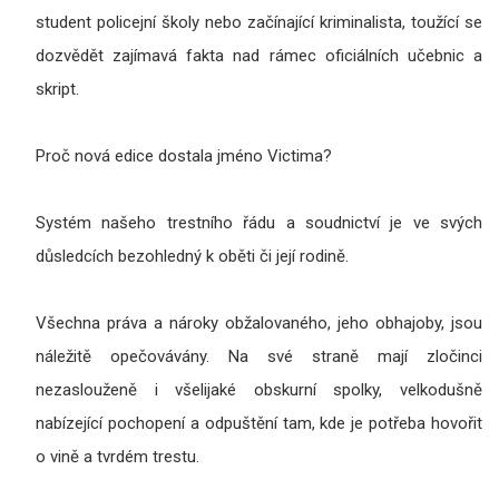
student policejní školy nebo začínající kriminalista, toužící se
dozvědět zajímavá fakta nad rámec oficiálních učebnic a
skript.
Proč nová edice dostala jméno Victima?
Systém našeho trestního řádu a soudnictví je ve svých
důsledcích bezohledný k oběti či její rodině.
Všechna práva a nároky obžalovaného, jeho obhajoby, jsou
náležitě opečovávány. Na své straně mají zločinci
nezaslouženě i všelijaké obskurní spolky, velkodušně
nabízející pochopení a odpuštění tam, kde je potřeba hovořit
o vině a tvrdém trestu.