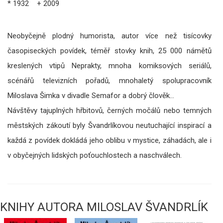
* 1932 + 2009
Neobyčejně plodný humorista, autor více než tisícovky
časopiseckých povídek, téměř stovky knih, 25 000 námětů
kreslených vtipů Neprakty, mnoha komiksových seriálů,
scénářů televizních pořadů, mnohaletý spolupracovník
Miloslava Šimka v divadle Semafor a dobrý člověk…
Návštěvy tajuplných hřbitovů, černých močálů nebo temných
městských zákoutí byly Švandrlíkovou neutuchající inspirací a
každá z povídek dokládá jeho oblibu v mystice, záhadách, ale i
v obyčejných lidských poťouchlostech a naschválech.
KNIHY AUTORA MILOSLAV ŠVANDRLÍK