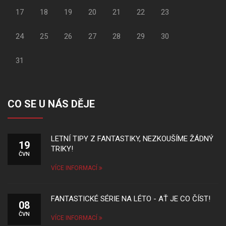
17
18
19
20
21
22
23
24
25
26
27
28
29
30
31
CO SE U NÁS DĚJE
LETNÍ TIPY Z FANTASTIKY, NEZKOUŠÍME ŽÁDNÝ
19
TRIKY!
ČVN
VÍCE INFORMACÍ
FANTASTICKÉ SÉRIE NA LÉTO - AŤ JE CO ČÍST!
08
ČVN
VÍCE INFORMACÍ