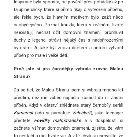
Inspirace byla spousta, od pověstí přes pohádky až po
tajuplné uličky, které si přímo říkají o vytvoření příběhu,
ale řekla bych, že hlavním motivem bylo zažít něco
neobyčejného. Poznat kouzla, která v reálném životě
neexistují, nechat ožít domovní znamení, promluvit
duchy z legend, strávit nějaký čas s nadpřirozenými
bytostmi. A také být znovu dítětem a přitom vytvořit
příběh pro malé i velké děti.
Proč jste si pro čarodějky vybrala zrovna Malou
Stranu?
Dá se říct, že Malou Stranu jsem si vybrala mnoho let
předtím, než mě vůbec napadlo zasadit do ní vlastní
příběh. Když v dětství zhlédnete starý černobílý seriál
Kamarádi
(kdo si pamatuje
Válečka
?), jako teenager
přečtete
Povídky malostranské
a v dospělosti si
začnete všímat domovních znamení, zjistíte, že vám
to nestačí a rádi byste víc. A v té chvíli si usmyslíte, že