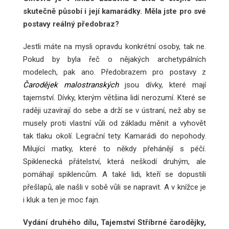
skutečně působí i její kamarádky. Měla jste pro své
postavy reálný předobraz?
Jestli máte na mysli opravdu konkrétní osoby, tak ne.
Pokud by byla řeč o nějakých archetypálních
modelech, pak ano. Předobrazem pro postavy z
Čarodějek malostranských
jsou dívky, které mají
tajemství. Dívky, kterým většina lidí nerozumí. Které se
raději uzavírají do sebe a drží se v ústraní, než aby se
musely proti vlastní vůli od základu měnit a vyhovět
tak tlaku okolí. Legrační tety. Kamarádi do nepohody.
Milující matky, které to někdy přehánějí s péčí.
Spiklenecká přátelství, která neškodí druhým, ale
pomáhají spiklencům. A také lidi, kteří se dopustili
přešlapů, ale našli v sobě vůli se napravit. A v knížce je
i kluk a ten je moc fajn.
Vydání druhého dílu, Tajemství Stříbrné čarodějky,