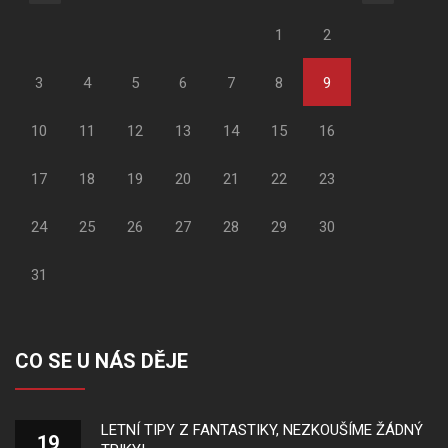
1
2
3
4
5
6
7
8
9
10
11
12
13
14
15
16
17
18
19
20
21
22
23
24
25
26
27
28
29
30
31
CO SE U NÁS DĚJE
LETNÍ TIPY Z FANTASTIKY, NEZKOUŠÍME ŽÁDNÝ
19