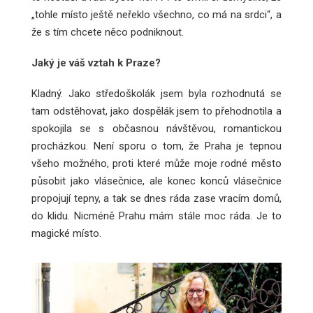
„tohle místo ještě neřeklo všechno, co má na srdci“, a
že s tím chcete něco podniknout.
Jaký je váš vztah k Praze?
Kladný. Jako středoškolák jsem byla rozhodnutá se
tam odstěhovat, jako dospělák jsem to přehodnotila a
spokojila se s občasnou návštěvou, romantickou
procházkou. Není sporu o tom, že Praha je tepnou
všeho možného, proti které může moje rodné město
působit jako vlásečnice, ale konec konců vlásečnice
propojují tepny, a tak se dnes ráda zase vracím domů,
do klidu. Nicméně Prahu mám stále moc ráda. Je to
magické místo.