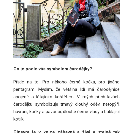
Co je podle vás symbolem čarodějky?
Přijde na to. Pro někoho černá kočka, pro jiného
pentagram. Myslím, že většina lidí má čarodějnice
spojené s létajícím koštětem. V mých představách
čarodějku symbolizuje tmavý dlouhý oděv, netopýři,
havrani, kočky a pavouci, dlouhé černé vlasy a bublající
kotlík.
Ginevra je v knize zábavná a živá a stejně tak