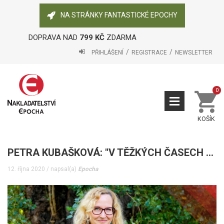
NA STRÁNKY FANTASTICKÉ EPOCHY
DOPRAVA NAD
799 KČ
ZDARMA
PŘIHLÁŠENÍ
REGISTRACE
NEWSLETTER
0
KOŠÍK
PETRA KUBAŠKOVÁ: "V TĚŽKÝCH ČASECH JE NUTNO DRŽET PŘI SOBĚ."
12. října 2020 / napsal(a)
Epocha