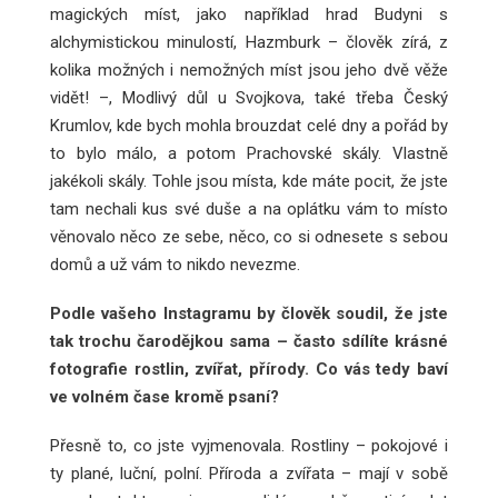
magických míst, jako například hrad Budyni s
alchymistickou minulostí, Hazmburk – člověk zírá, z
kolika možných i nemožných míst jsou jeho dvě věže
vidět! –, Modlivý důl u Svojkova, také třeba Český
Krumlov, kde bych mohla brouzdat celé dny a pořád by
to bylo málo, a potom Prachovské skály. Vlastně
jakékoli skály. Tohle jsou místa, kde máte pocit, že jste
tam nechali kus své duše a na oplátku vám to místo
věnovalo něco ze sebe, něco, co si odnesete s sebou
domů a už vám to nikdo nevezme.
Podle vašeho Instagramu by člověk soudil, že jste
tak trochu čarodějkou sama – často sdílíte krásné
fotografie rostlin, zvířat, přírody. Co vás tedy baví
ve volném čase kromě psaní?
Přesně to, co jste vyjmenovala. Rostliny – pokojové i
ty plané, luční, polní. Příroda a zvířata – mají v sobě