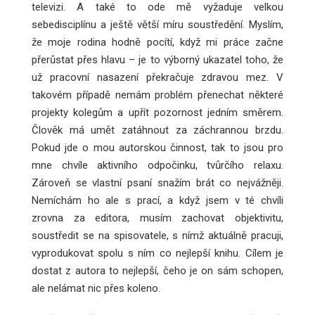
televizi. A také to ode mě vyžaduje velkou
sebedisciplínu a ještě větší míru soustředění. Myslím,
že moje rodina hodně pocítí, když mi práce začne
přerůstat přes hlavu – je to výborný ukazatel toho, že
už pracovní nasazení překračuje zdravou mez. V
takovém případě nemám problém přenechat některé
projekty kolegům a upřít pozornost jedním směrem.
Člověk má umět zatáhnout za záchrannou brzdu.
Pokud jde o mou autorskou činnost, tak to jsou pro
mne chvíle aktivního odpočinku, tvůrčího relaxu.
Zároveň se vlastní psaní snažím brát co nejvážněji.
Nemíchám ho ale s prací, a když jsem v té chvíli
zrovna za editora, musím zachovat objektivitu,
soustředit se na spisovatele, s nímž aktuálně pracuji,
vyprodukovat spolu s ním co nejlepší knihu. Cílem je
dostat z autora to nejlepší, čeho je on sám schopen,
ale nelámat nic přes koleno.