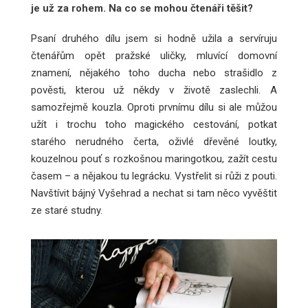
je už za rohem. Na co se mohou čtenáři těšit?
Psaní druhého dílu jsem si hodně užila a servíruju
čtenářům opět pražské uličky, mluvící domovní
znamení, nějakého toho ducha nebo strašidlo z
pověsti, kterou už někdy v životě zaslechli. A
samozřejmě kouzla. Oproti prvnímu dílu si ale můžou
užít i trochu toho magického cestování, potkat
starého nerudného čerta, oživlé dřevěné loutky,
kouzelnou pouť s rozkošnou maringotkou, zažít cestu
časem – a nějakou tu legrácku. Vystřelit si růži z pouti.
Navštívit bájný Vyšehrad a nechat si tam něco vyvěštit
ze staré studny.