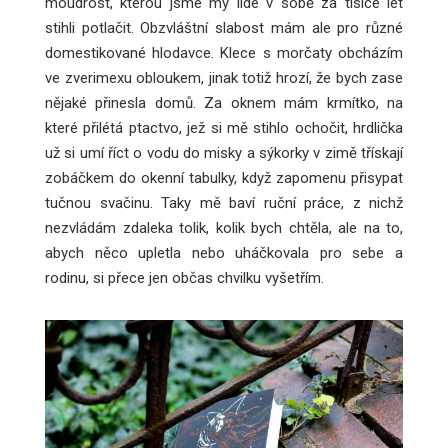
moudrost, kterou jsme my lidé v sobě za tisíce let
stihli potlačit. Obzvláštní slabost mám ale pro různé
domestikované hlodavce. Klece s morčaty obcházím
ve zverimexu obloukem, jinak totiž hrozí, že bych zase
nějaké přinesla domů. Za oknem mám krmítko, na
které přilétá ptactvo, jež si mě stihlo ochočit, hrdlička
už si umí říct o vodu do misky a sýkorky v zimě třískají
zobáčkem do okenní tabulky, když zapomenu přisypat
tučnou svačinu. Taky mě baví ruční práce, z nichž
nezvládám zdaleka tolik, kolik bych chtěla, ale na to,
abych něco upletla nebo uháčkovala pro sebe a
rodinu, si přece jen občas chvilku vyšetřím.