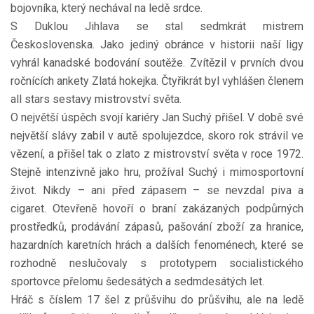
bojovníka, který nechával na ledě srdce.
S Duklou Jihlava se stal sedmkrát mistrem
Československa. Jako jediný obránce v historii naší ligy
vyhrál kanadské bodování soutěže. Zvítězil v prvních dvou
ročnících ankety Zlatá hokejka. Čtyřikrát byl vyhlášen členem
all stars sestavy mistrovství světa.
O největší úspěch svojí kariéry Jan Suchý přišel. V době své
největší slávy zabil v autě spolujezdce, skoro rok strávil ve
vězení, a přišel tak o zlato z mistrovství světa v roce 1972.
Stejně intenzivně jako hru, prožíval Suchý i mimosportovní
život. Nikdy – ani před zápasem – se nevzdal piva a
cigaret. Otevřeně hovoří o braní zakázaných podpůrných
prostředků, prodávání zápasů, pašování zboží za hranice,
hazardních karetních hrách a dalších fenoménech, které se
rozhodně neslučovaly s prototypem socialistického
sportovce přelomu šedesátých a sedmdesátých let.
Hráč s číslem 17 šel z průšvihu do průšvihu, ale na ledě