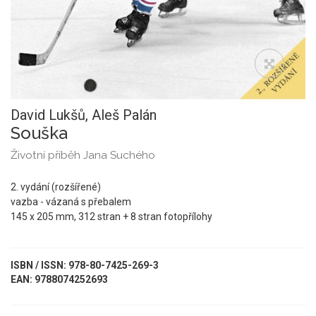
David Lukšů,
Aleš Palán
Souška
Životní příběh Jana Suchého
2. vydání (rozšířené)
vazba - vázaná s přebalem
145 x 205 mm, 312 stran + 8 stran fotopřílohy
ISBN / ISSN: 978-80-7425-269-3
EAN: 9788074252693