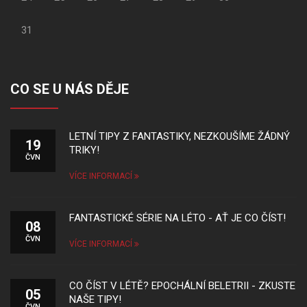
31
CO SE U NÁS DĚJE
LETNÍ TIPY Z FANTASTIKY, NEZKOUŠÍME ŽÁDNÝ
19
TRIKY!
ČVN
VÍCE INFORMACÍ
FANTASTICKÉ SÉRIE NA LÉTO - AŤ JE CO ČÍST!
08
ČVN
VÍCE INFORMACÍ
CO ČÍST V LÉTĚ? EPOCHÁLNÍ BELETRII - ZKUSTE
05
NAŠE TIPY!
ČVN