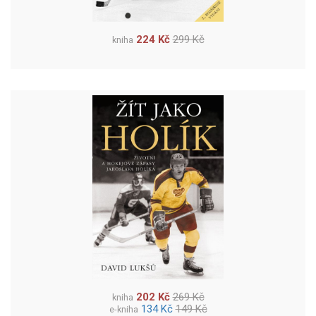
224 Kč
299 Kč
kniha
202 Kč
269 Kč
kniha
134 Kč
149 Kč
e-kniha