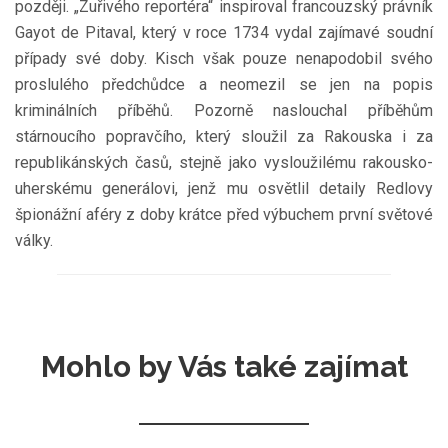
později. „Zuřivého reportéra“ inspiroval francouzský právník
Gayot de Pitaval, který v roce 1734 vydal zajímavé soudní
případy své doby. Kisch však pouze nenapodobil svého
proslulého předchůdce a neomezil se jen na popis
kriminálních příběhů. Pozorně naslouchal příběhům
stárnoucího popravčího, který sloužil za Rakouska i za
republikánských časů, stejně jako vysloužilému rakousko-
uherskému generálovi, jenž mu osvětlil detaily Redlovy
špionážní aféry z doby krátce před výbuchem první světové
války.
Mohlo by Vás také zajímat