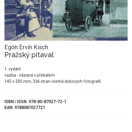
Egon Ervín Kisch
Pražský pitaval
1. vydání
vazba - vázaná s přebalem
145 x 205 mm, 336 stran včetně dobových fotografií
ISBN / ISSN: 978-80-87027-72-1
EAN: 9788087027721
UKÁZKA