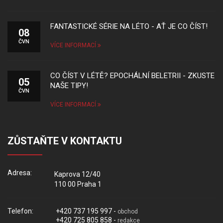
FANTASTICKÉ SÉRIE NA LÉTO - AŤ JE CO ČÍST!
08
ČVN
VÍCE INFORMACÍ
CO ČÍST V LÉTĚ? EPOCHÁLNÍ BELETRII - ZKUSTE
05
NAŠE TIPY!
ČVN
VÍCE INFORMACÍ
ZŮSTAŇTE V KONTAKTU
Adresa:
Kaprova 12/40
110 00 Praha 1
Telefon:
+420 737 195 997 -
obchod
+420 725 805 858 -
redakce