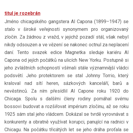
titul je rozebrán
Jméno chicagského gangstera Al Capona (1899–1947) se
stalo v široké veřejnosti synonymem pro organizovaný
zločin. Za žádnou z vražd, v jejichž pozadí stál, však nebyl
nikdy odsouzen a ve vězení se nakonec octnul za neplacení
daní. Tento svazek edice Magnetka sleduje kariéru Al
Capona od jejích počátků na ulicích New Yorku. Postupně si
jeho zvláštních schopností všímali stále významnější vládci
podsvětí. Jeho protektorem se stal Johnny Torrio, který
kraloval nad sítí heren, sázkových kanceláří, barů a
nevěstinců. Za ním přesídlil Al Capone roku 1920 do
Chicaga. Spolu s dalšími členy rodiny pomáhal svému
bossovi budovat a rozšiřovat impérium zločinu, až se roku
1925 sám stal jeho vládcem. Dokázal se tvrdě vyrovnávat s
konkurenty a obratně využívat korupci, panující na radnici v
Chicagu. Na počátku třicátých let se jeho dráha proťala se