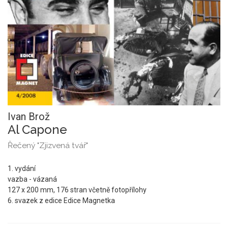
Ivan Brož
Al Capone
Řečený "Zjizvená tvář"
1. vydání
vazba - vázaná
127 x 200 mm, 176 stran včetně fotopřílohy
6. svazek z edice Edice Magnetka