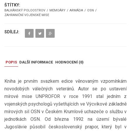
ŠTÍTKY:
BALKÁNSKÝ POLOOSTROV
MEMOÁRY
ARMÁDA
OSN
ZAHRANIČNÍ VOJENSKÉ MISE
SDÍLEJ:
POPIS
DALŠÍ INFORMACE
HODNOCENÍ (
0
)
Kniha je prvním svazkem edice věnovaným vzpomínkám
novodobých válečných veteránů. Autor se po ustavení
mírové mise UNPROFOR v roce 1991 stal jedním z
vojenských psychologů vyšetřujících ve Výcvikové základně
mírových sil OSN v Českém Krumlově uchazeče o službu v
jednotkách OSN. Od března 1992 na území bývalé
Jugoslávie působil československý prapor, který byl v