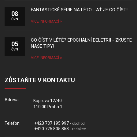
FANTASTICKÉ SÉRIE NA LÉTO - AŤ JE CO ČÍST!
08
ČVN
VÍCE INFORMACÍ
CO ČÍST V LÉTĚ? EPOCHÁLNÍ BELETRII - ZKUSTE
05
NAŠE TIPY!
ČVN
VÍCE INFORMACÍ
ZŮSTAŇTE V KONTAKTU
Adresa:
Kaprova 12/40
110 00 Praha 1
Telefon:
+420 737 195 997 -
obchod
+420 725 805 858 -
redakce