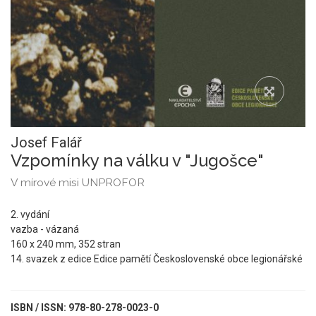
Josef Falář
Vzpomínky na válku v "Jugošce"
V mírové misi UNPROFOR
2. vydání
vazba - vázaná
160 x 240 mm, 352 stran
14. svazek z edice Edice pamětí Československé obce legionářské
ISBN / ISSN: 978-80-278-0023-0