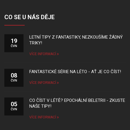
CO SE U NÁS DĚJE
LETNÍ TIPY Z FANTASTIKY, NEZKOUŠÍME ŽÁDNÝ
19
TRIKY!
ČVN
VÍCE INFORMACÍ
FANTASTICKÉ SÉRIE NA LÉTO - AŤ JE CO ČÍST!
08
ČVN
VÍCE INFORMACÍ
CO ČÍST V LÉTĚ? EPOCHÁLNÍ BELETRII - ZKUSTE
05
NAŠE TIPY!
ČVN
VÍCE INFORMACÍ