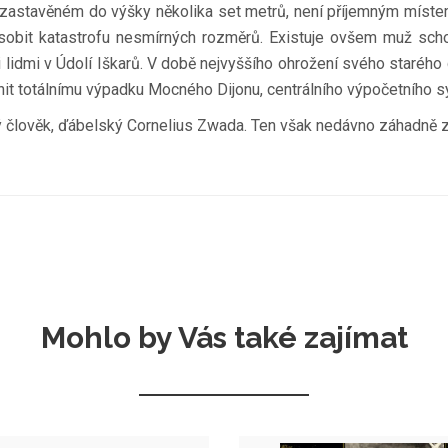
zastavěném do výšky několika set metrů, není příjemným místem 
způsobit katastrofu nesmírných rozměrů. Existuje ovšem muž scho
 lidmi v Údolí Iškarů. V době nejvyššího ohrožení svého staréh
it totálnímu výpadku Mocného Dijonu, centrálního výpočetního 
iný člověk, ďábelský Cornelius Zwada. Ten však nedávno záhadně z
Mohlo by Vás také zajímat