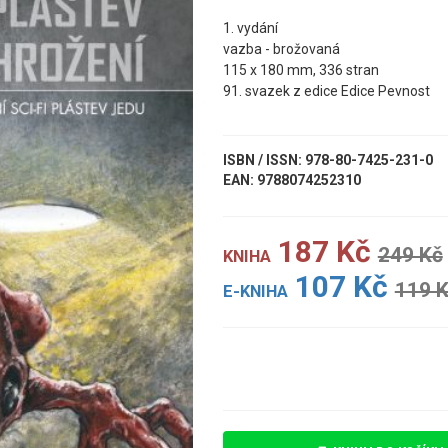
1. vydání
vazba - brožovaná
115 x 180 mm, 336 stran
91. svazek z edice Edice Pevnost
ISBN / ISSN: 978-80-7425-231-0
EAN: 9788074252310
187 Kč
249 Kč
KNIHA
107 Kč
119 
E-KNIHA
UKÁZKA