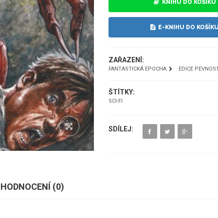
KNIHU DO KOŠÍKU
E-KNIHU DO KOŠÍK
ZAŘAZENÍ:
FANTASTICKÁ EPOCHA
EDICE PEVNOS
ŠTÍTKY:
SCI-FI
SDÍLEJ:
HODNOCENÍ (
0
)