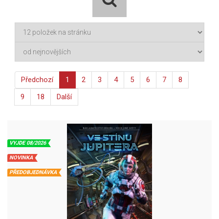
Předchozí
1
2
3
4
5
6
7
8
9
18
Další
VYJDE 08/2026
NOVINKA
PŘEDOBJEDNÁVKA