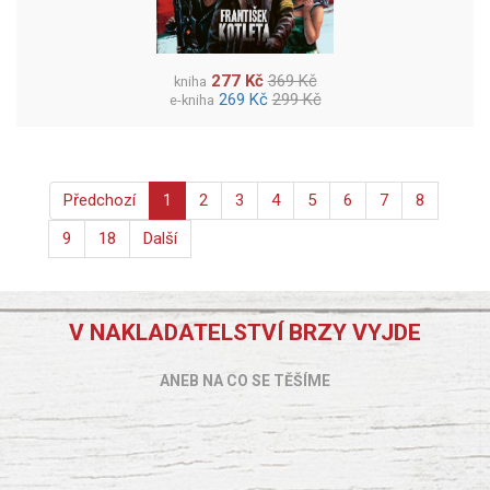
277 Kč
369 Kč
kniha
269 Kč
299 Kč
e-kniha
Předchozí
1
2
3
4
5
6
7
8
9
18
Další
V NAKLADATELSTVÍ BRZY VYJDE
ANEB NA CO SE TĚŠÍME