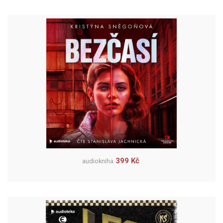
399 Kč
audiokniha