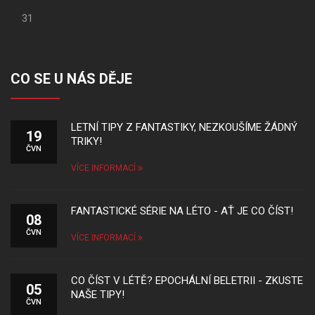
31
CO SE U NÁS DĚJE
LETNÍ TIPY Z FANTASTIKY, NEZKOUŠÍME ŽÁDNÝ
19
TRIKY!
ČVN
VÍCE INFORMACÍ
FANTASTICKÉ SÉRIE NA LÉTO - AŤ JE CO ČÍST!
08
ČVN
VÍCE INFORMACÍ
CO ČÍST V LÉTĚ? EPOCHÁLNÍ BELETRII - ZKUSTE
05
NAŠE TIPY!
ČVN