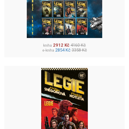
2912 Kč
4160 Kč
kniha
2854 Kč
3358 Kč
e-kniha