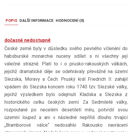
POPIS
DALŠÍ INFORMACE
HODNOCENÍ (
0
)
dočasně nedostupné
České země byly v důsledku svého pevného včlenění do
habsburské monarchie nuceny sdílet s ní všechny její
válečné strázně. Platí to i o prusko-rakouských válkách,
jejichž dramatické děje se odehrávaly převážně na území
Slezska, Moravy a Čech. Pruský král Friedrich II. zahájil
vpádem do Slezska koncem roku 1740 tzv. Slezské války,
jejichž výsledkem bylo odejmutí Kladska a Slezska z
historického celku českých zemí. Za Sedmileté války,
rozpoutané po necelém desetiletí míru, potvrdil svou
územní loupež a ani v následné nepříliš dlouho trvající
„Bramborové válce“ nedosáhlo Rakousko navrácení