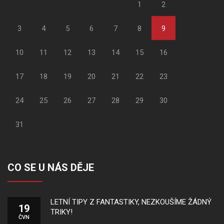
1
2
3
4
5
6
7
8
9
10
11
12
13
14
15
16
17
18
19
20
21
22
23
24
25
26
27
28
29
30
31
CO SE U NÁS DĚJE
LETNÍ TIPY Z FANTASTIKY, NEZKOUŠÍME ŽÁDNÝ
19
TRIKY!
ČVN