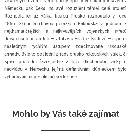
ztracených území. Nedořešený spor o vedoucí postavení v
Německu pak čekal na své rozuzlení téměř celé století.
Rozhodla jej až válka, kterou Prusko rozpoutalo v roce
1866. Skončila drtivou porážkou Rakouska v jednom z
nejdramatičtějších a nejkrvavějších vojenských střetů
devatenáctého století – v bitvě u Hradce Králové – a po ní
následným rychlým ústupem zdecimované rakouské
armády. Byla to poslední z řady prusko-rakouských válek, či
spíše poslední fáze jedné a téže dlouhodobé války o
nadvládu v Německu, jejímž definitivním důsledkem bylo
vybudování imperiální německé říše.
Mohlo by Vás také zajímat