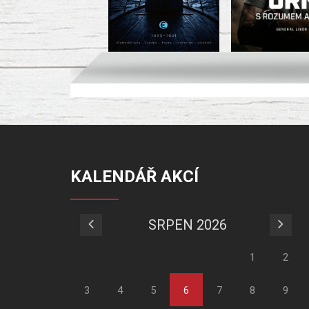
KALENDÁŘ AKCÍ
SRPEN 2026
1
2
3
4
5
6
7
8
9