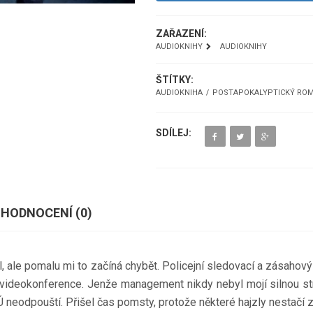
ZAŘAZENÍ:
AUDIOKNIHY
AUDIOKNIHY
ŠTÍTKY:
AUDIOKNIHA
POSTAPOKALYPTICKÝ RO
SDÍLEJ:
HODNOCENÍ (
0
)
l, ale pomalu mi to začíná chybět. Policejní sledovací a zásahový 
ideokonference. Jenže management nikdy nebyl mojí silnou stránk
 neodpouští. Přišel čas pomsty, protože některé hajzly nestačí za