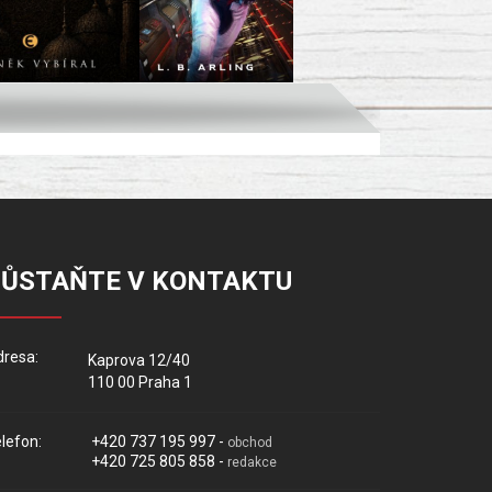
ZŮSTAŇTE V KONTAKTU
resa:
Kaprova 12/40
110 00 Praha 1
lefon:
+420 737 195 997 -
obchod
+420 725 805 858 -
redakce