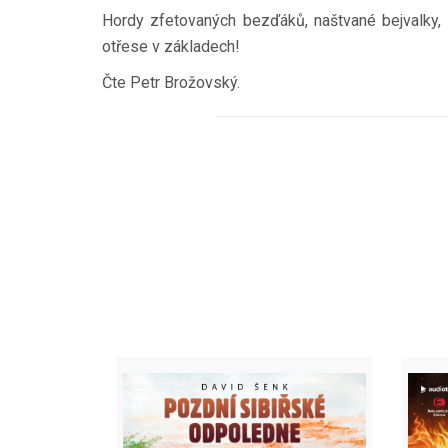
Hordy zfetovaných bezďáků, naštvané bejvalky, p
otřese v základech!
Čte Petr Brožovský.