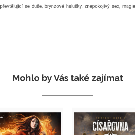
řevtělující se duše, brynzové halušky, znepokojivý sex, magie
Mohlo by Vás také zajímat