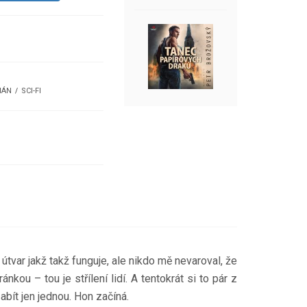
MÁN
SCI-FI
útvar jakž takž funguje, ale nikdo mě nevaroval, že
ou – tou je střílení lidí. A tentokrát si to pár z
bít jen jednou. Hon začíná.