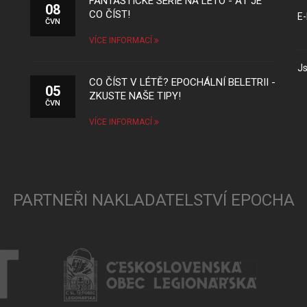
FANTASTICKÉ SÉRIE NA LÉTO - AŤ JE
08
CO ČÍST!
E-
ČVN
VÍCE INFORMACÍ
Js
CO ČÍST V LÉTĚ? EPOCHÁLNÍ BELETRII -
05
ZKUSTE NAŠE TIPY!
ČVN
VÍCE INFORMACÍ
PARTNEŘI NAKLADATELSTVÍ EPOCHA