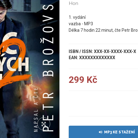
Hon
1. vydání
vazba - MP3
Délka 7 hodin 22 minut, čte Petr Br
ISBN / ISSN: XXX-XX-XXXX-XXX-X
EAN: XXXXXXXXXXXXX
299 Kč
UKÁZKA
MP3 KE STAŽENÍ