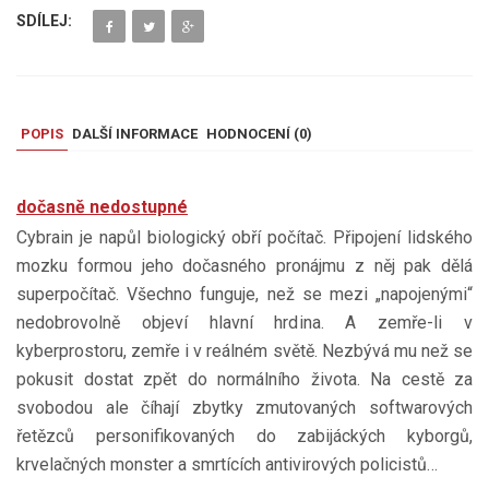
SDÍLEJ:
POPIS
DALŠÍ INFORMACE
HODNOCENÍ (
0
)
dočasně nedostupné
Cybrain je napůl biologický obří počítač. Připojení lidského
mozku formou jeho dočasného pronájmu z něj pak dělá
superpočítač. Všechno funguje, než se mezi „napojenými“
nedobrovolně objeví hlavní hrdina. A zemře-li v
kyberprostoru, zemře i v reálném světě. Nezbývá mu než se
pokusit dostat zpět do normálního života. Na cestě za
svobodou ale číhají zbytky zmutovaných softwarových
řetězců personifikovaných do zabijáckých kyborgů,
krvelačných monster a smrtících antivirových policistů…