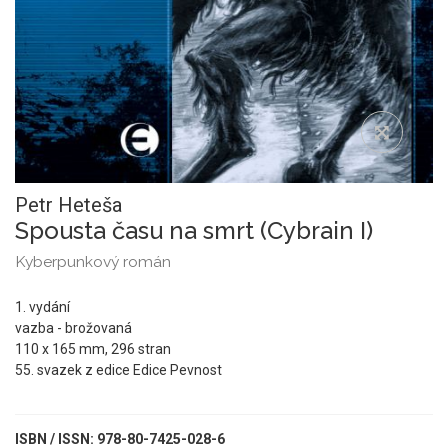
Petr Heteša
Spousta času na smrt (Cybrain I)
Kyberpunkový román
1. vydání
vazba - brožovaná
110 x 165 mm, 296 stran
55. svazek z edice Edice Pevnost
ISBN / ISSN: 978-80-7425-028-6