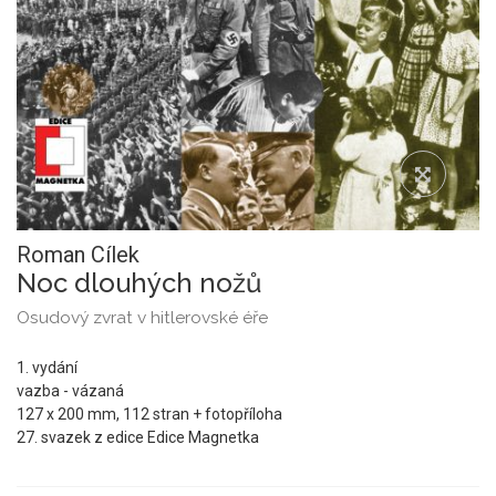
Roman Cílek
Noc dlouhých nožů
Osudový zvrat v hitlerovské éře
1. vydání
vazba - vázaná
127 x 200 mm, 112 stran + fotopříloha
27. svazek z edice Edice Magnetka