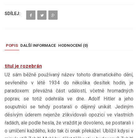
SDÍLEJ:
POPIS
DALŠÍ INFORMACE
HODNOCENÍ (
0
)
titul je rozebrán
Už sám běžně používaný název tohoto dramatického dění,
sevřeného v létě 1934 do několika desítek hodin, je
paradoxem: převážná část událostí, včetně hromadných
poprav, se totiž odehrála ve dne. Adolf Hitler a jeho
souputníci se tehdy postarali o dějinný unikát. Jediným
děsivým úderem nejenže zlikvidovali opozici ve vlastních
řadách, ale podle hesla, že vraždit je dovoleno, se postarali i
o umlčení každého, kdo tak či onak překážel. Ublížil kdysi v