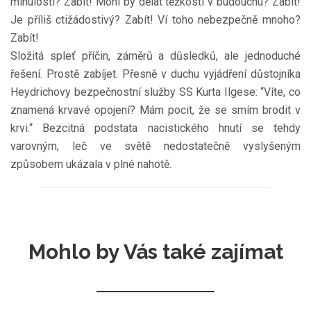
minulosti? Zabít! Mohl by dělat těžkosti v budoucnu? Zabít!
Je příliš ctižádostivý? Zabít! Ví toho nebezpečně mnoho?
Zabít!
Složitá spleť příčin, záměrů a důsledků, ale jednoduché
řešení. Prostě zabíjet. Přesně v duchu vyjádření důstojníka
Heydrichovy bezpečnostní služby SS Kurta Ilgese: “Víte, co
znamená krvavé opojení? Mám pocit, že se smím brodit v
krvi.“ Bezcitná podstata nacistického hnutí se tehdy
varovným, leč ve světě nedostatečně vyslyšeným
způsobem ukázala v plné nahotě.
Mohlo by Vás také zajímat