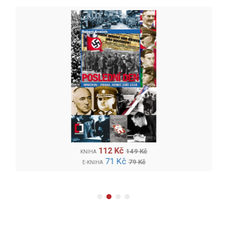
112 Kč
149 Kč
KNIHA
71 Kč
79 Kč
E-KNIHA