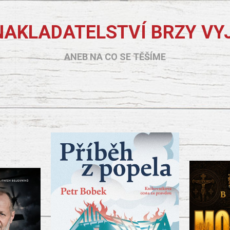
NAKLADATELSTVÍ BRZY VY
ANEB NA CO SE TĚŠÍME