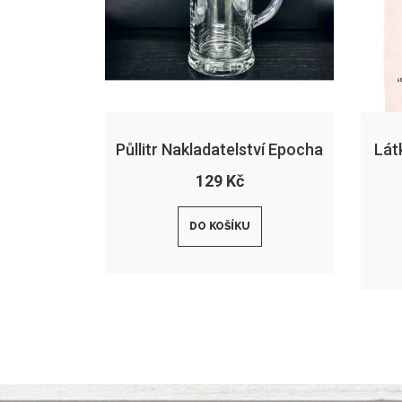
Půllitr Nakladatelství Epocha
Lát
129 Kč
DO KOŠÍKU