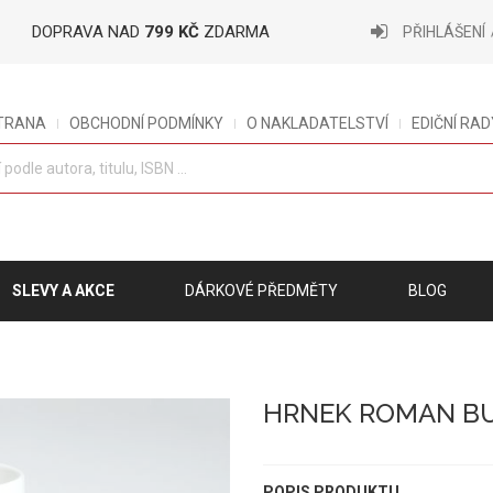
DOPRAVA NAD
799 KČ
ZDARMA
PŘIHLÁŠENÍ
STRANA
OBCHODNÍ PODMÍNKY
O NAKLADATELSTVÍ
EDIČNÍ RAD
SLEVY A AKCE
DÁRKOVÉ PŘEDMĚTY
BLOG
HRNEK ROMAN B
POPIS PRODUKTU