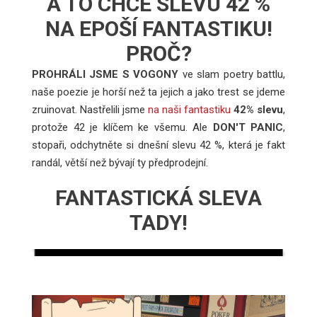
A TO CHCE SLEVU 42 %
NA EPOŠÍ FANTASTIKU!
PROČ?
PROHRÁLI JSME S VOGONY
ve slam poetry battlu,
naše poezie je horší než ta jejich a jako trest se jdeme
zruinovat. Nastřelili jsme
na naši fantastiku
42% slevu
,
protože 42 je klíčem ke všemu. Ale
DON'T PANIC
,
stopaři, odchytněte si dnešní slevu 42 %, která je fakt
randál, větší než bývají ty předprodejní.
FANTASTICKÁ SLEVA
TADY!