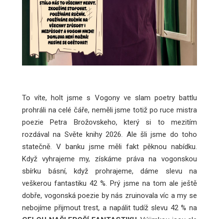
To víte, holt jsme s Vogony ve slam poetry battlu
prohráli na celé čáře, neměli jsme totiž po ruce mistra
poezie Petra Brožovskeho, který si to mezitím
rozdával na Světe knihy 2026. Ale šli jsme do toho
statečně. V banku jsme měli fakt pěknou nabídku.
Když vyhrajeme my, získáme práva na vogonskou
sbírku básní, když prohrajeme, dáme slevu na
veškerou fantastiku 42 %. Prý jsme na tom ale ještě
dobře, vogonská poezie by nás zruinovala víc a my se
nebojíme přijmout trest, a napálit tudíž slevu 42 % na