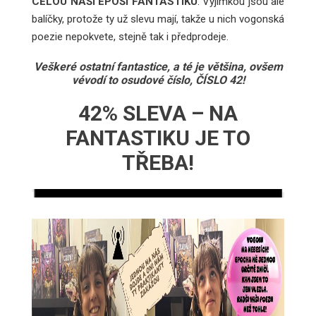
CELOU NAŠI EPOŠÍ FANTASTIKU
. Výjimkou jsou ale
balíčky, protože ty už slevu mají, takže u nich vogonská
poezie nepokvete, stejně tak i předprodeje.
Veškeré ostatní fantastice, a té je většina, ovšem
vévodí to osudové číslo, ČÍSLO 42!
42% SLEVA – NA
FANTASTIKU JE TO
TŘEBA!