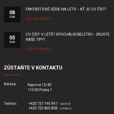
FANTASTICKÉ SÉRIE NA LÉTO - AŤ JE CO ČÍST!
08
ČVN
VÍCE INFORMACÍ
CO ČÍST V LÉTĚ? EPOCHÁLNÍ BELETRII - ZKUSTE
05
NAŠE TIPY!
ČVN
VÍCE INFORMACÍ
ZŮSTAŇTE V KONTAKTU
Adresa:
Kaprova 12/40
110 00 Praha 1
Telefon:
+420 737 195 997 -
obchod
+420 725 805 858 -
redakce