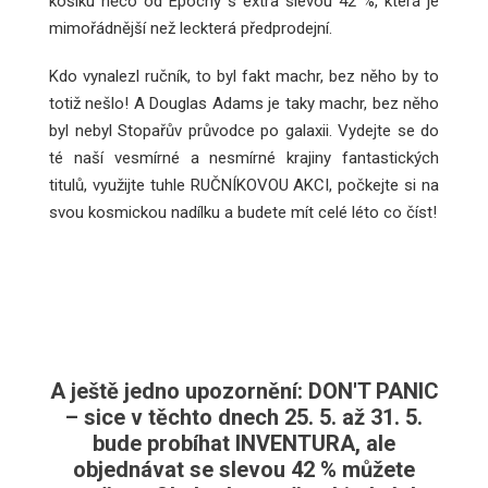
košíku něco od Epochy s extra slevou 42 %, která je
mimořádnější než leckterá předprodejní.
Kdo vynalezl ručník, to byl fakt machr, bez něho by to
totiž nešlo! A Douglas Adams je taky machr, bez něho
byl nebyl Stopařův průvodce po galaxii. Vydejte se do
té naší vesmírné a nesmírné krajiny fantastických
titulů, využijte tuhle RUČNÍKOVOU AKCI, počkejte si na
svou kosmickou nadílku a budete mít celé léto co číst!
A ještě jedno upozornění: DON'T PANIC
– sice v těchto dnech 25. 5. až 31. 5.
bude probíhat INVENTURA, ale
objednávat se slevou 42 % můžete