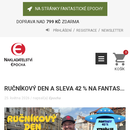
NA STRÁNKY FANTASTICKÉ EPOCHY
DOPRAVA NAD
799 KČ
ZDARMA
PŘIHLÁŠENÍ
REGISTRACE
NEWSLETTER
0
KOŠÍK
RUČNÍKOVÝ DEN A SLEVA 42 % NA FANTASTIKU, STOPAŘI!
25. května 2026 / napsal(a)
Epocha