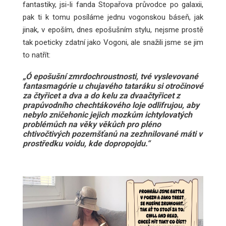
fantastiky, jsi-li fanda Stopařova průvodce po galaxii,
pak ti k tomu posíláme jednu vogonskou báseň, jak
jinak, v epoším, dnes epošušním stylu, nejsme prostě
tak poeticky zdatní jako Vogoni, ale snažili jsme se jim
to natřít:
„Ó epošušní zmrdochroustnosti, tvé vyslevované
fantasmagórie u chujavého tataráku si otročinové
za čtyřicet a dva a do kelu za dvaačtyřicet z
prapůvodního chechtákového loje odlifrujou, aby
nebylo zničehonic jejich mozkům ichtylovatých
problémůch na věky věkůch pro pléno
chtivočtivých pozemšťanů na zezhnilované máti v
prostředku voidu, kde dopropojdu.“